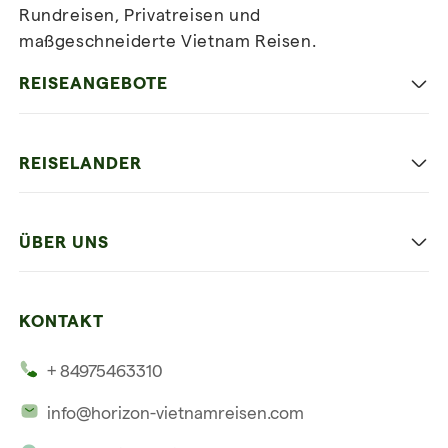
Rundreisen, Privatreisen und
maßgeschneiderte Vietnam Reisen.
Newsletter
abonnieren
REISEANGEBOTE
Authentisches Vietnam
REISELANDER
Entspannung und Strand
Hanoi
Die Beste Reise
ÜBER UNS
Ninh Binh
Familien Urlaub
Unsere 4 Garantien
Halong-Bucht
Mehrere Länder
KONTAKT
Unsere Zeugnisse
Hoi An
+ 84975463310
Unsere Philosophie
Saigon
info@horizon-vietnamreisen.com
Verantwortungsbewusstes Reisen
Phu Quoc