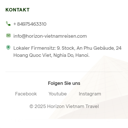
Unsere 4 Garantien
Halong-Bucht
Mehrere Länder
KONTAKT
Unsere Zeugnisse
Hoi An
+ 84975463310
Unsere Philosophie
Saigon
info@horizon-vietnamreisen.com
Verantwortungsbewusstes Reisen
Phu Quoc
Lokaler Firmensitz: 9. Stock, An Phu Gebäude, 24
Unsere internationale Tourismuslizenz
Hoang Quoc Viet, Nghia Do, Hanoi.
Reiseverkaufsbedingungen
Folgen Sie uns
Facebook
Youtube
Instagram
© 2025 Horizon Vietnam Travel