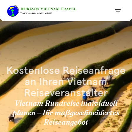
Kostenlose Reiseanfrage
an Ihren Vietnam
Reiseveranstalter
Vietnam Rundreise individuell
planen – Ihr maßgeschneidertes
Reiseangebot