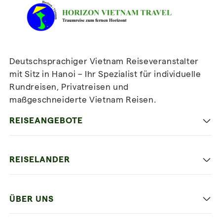
Deutschsprachiger Vietnam Reiseveranstalter
mit Sitz in Hanoi – Ihr Spezialist für individuelle
Rundreisen, Privatreisen und
maßgeschneiderte Vietnam Reisen.
Newsletter
abonnieren
REISEANGEBOTE
Authentisches Vietnam
REISELANDER
Entspannung und Strand
Hanoi
Die Beste Reise
ÜBER UNS
Ninh Binh
Familien Urlaub