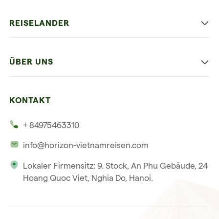
Authentisches Vietnam
REISELANDER
Entspannung und Strand
Hanoi
Die Beste Reise
ÜBER UNS
Ninh Binh
Familien Urlaub
Unsere 4 Garantien
Halong-Bucht
Mehrere Länder
KONTAKT
Unsere Zeugnisse
Hoi An
+ 84975463310
Unsere Philosophie
Saigon
info@horizon-vietnamreisen.com
Verantwortungsbewusstes Reisen
Phu Quoc
Lokaler Firmensitz: 9. Stock, An Phu Gebäude, 24
Unsere internationale Tourismuslizenz
Hoang Quoc Viet, Nghia Do, Hanoi.
Reiseverkaufsbedingungen