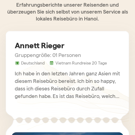
Erfahrungsberichte unserer Reisenden und
überzeugen Sie sich selbst von unserem Service als
lokales Reisebüro in Hanoi.
Annett Rieger
Gruppengröße: 01 Personen
Deutschland
Vietnam Rundreise 20 Tage
Ich habe in den letzten Jahren ganz Asien mit
diesem Reisebüro bereist. Ich bin so happy,
dass ich dieses Reisebüro durch Zufall
gefunden habe. Es ist das Reisebüro, welches
jeden Wunsch zu vernünftigen Preisen
möglich macht. Die Hotels waren immer top
und überdurchschnittlich. Die privaten
Reiseführer haben alle immer super englisch
gesprochen. Die Betreuung der Agentur