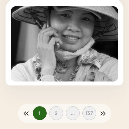
Wir sind von der Landschaft, der Kultur und
den Menschen einfach nur begeistert. Ihr
Reisebüro (insbesondere Frau Cao Nguyen)
hat uns ein vielfältiges Programm
zusammengestellt, unsere Fahrer und Guides
waren allesamt herzlich, informativ und
hilfsbereit, die Unterkünfte hervorragend. Die
Organisation war perfekt und Sie waren stets
ansprechbar und haben alles wunderbar
geregelt. Es waren für uns wunderschöne 4
Wochen und wir werden Sie unbedingt
weiter empfehlen. Danke, Danke, Danke Anja
und Peter aus Berlin
1
2
…
137