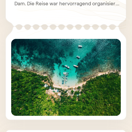
Dam. Die Reise war hervorragend organisiert
und alle unsere Wünsche wurden
eingebracht. Alle Guides und Fahrer waren
sehr pünktlich und ortskundig womit wir sehr
viel über dieses schöne Land erfahren
durften. Zu jeder Tages- und Nachtzeit war
Frau Cao Nguyen Dam per Handy erreichbar,
sollte mal etwas nicht klar sein, wir haben uns
sehr wohl und behütet gefühlt! Vielen Dank