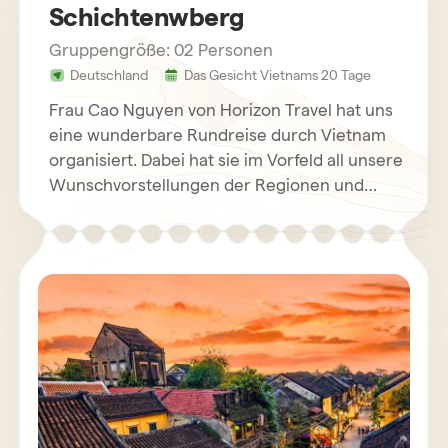
Schichtenwberg
Gruppengröße: 02 Personen
Deutschland
Das Gesicht Vietnams 20 Tage
Frau Cao Nguyen von Horizon Travel hat uns
eine wunderbare Rundreise durch Vietnam
organisiert. Dabei hat sie im Vorfeld all unsere
Wunschvorstellungen der Regionen und
Hotelanpassungen stets berücksichtigt und
toll integriert. Wir haben so viel erfahren in
diesen 3 Wochen. Alles hat reibungslos
funktioniert. Sie war telefonisch immer
erreichbar, wenn wir Rückfragen hatten.
Unser erster Reiseführer Steve im Norden
Vietnams hat uns toll begleitet und so viele
Fragen beantwortet über dieses schöne Land
und seine Traditionen. Die Hotels waren sehr
schön, sauber und zentral ausgesucht und