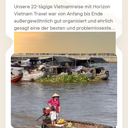
Unsere 22-tägige Vietnamreise mit Horizon
Vietnam Travel war von Anfang bis Ende
außergewöhnlich gut organisiert und ehrlich
gesagt eine der besten und problemlosesten
Reisen, die wir je gemacht haben. Die Route
war perfekt aufgebaut: Hanoi – Pu Luong –
Ninh Binh – Lan Ha Bay – Hoi An – Mekong
Delta (Can Tho) – Saigon – Phu Quoc. Jede
Station hatte ihren eigenen Charakter und
die Mischung aus Natur, Kultur,
authentischem Leben, Großstadt und
Entspannung war ideal. Besonders
beeindruckt hat uns, wie reibungslos alles
funktioniert hat: Transfers, Hotels,
Inlandsflüge, Guides, Fahrer – alles lief
perfekt und entspannt. Dadurch konnten wir
Vietnam wirklich genießen, statt uns mit