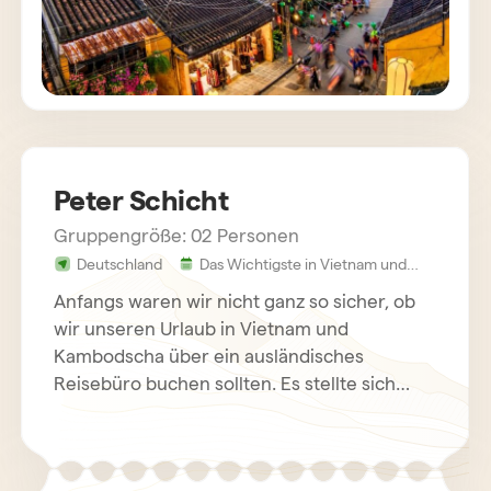
die integrierten Mahlzeiten waren auch sehr
gut. Wir würden Horizon Travel jederzeit
wieder bemühen, wenn wir eine Rundreise in
Asien planen. Ganz herzlichen Dank Frau Cao
Nguyen für diese wunderschöne Reise
Peter Schicht
Gruppengröße: 02 Personen
Deutschland
Das Wichtigste in Vietnam und
Kambodscha 26 Tage
Anfangs waren wir nicht ganz so sicher, ob
wir unseren Urlaub in Vietnam und
Kambodscha über ein ausländisches
Reisebüro buchen sollten. Es stellte sich
heraus, daß es einer unserer besten
Entscheidungen war. Vietnam und
Kambodscha sind wunderbare Urlaubsziele.