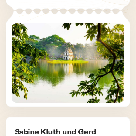
genossen. Die Organisation von der Reise war
perfekt. Der Fahrer und Reiseleiter waren
immer pünktlich da. Die meisten
Reisebegleitern könnten uns sehr wertvolle
Informationen über das Land und Leute
geben. Wir empfehlen Horizon Vietnam
Travel uneingeschränkt weiter. Unsere
besondere Dank geht an die Reiseorganisator
Frau Cao Nguyen Dam, die für uns jeden Tag
der Woche ansprechbar war.
Sabine Kluth und Gerd