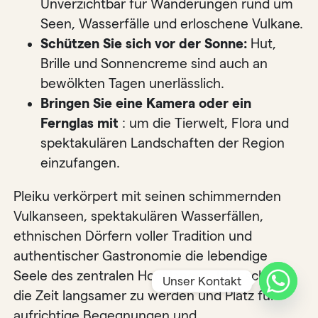
Unverzichtbar für Wanderungen rund um
Seen, Wasserfälle und erloschene Vulkane.
Schützen Sie sich vor der Sonne:
Hut,
Brille und Sonnencreme sind auch an
bewölkten Tagen unerlässlich.
Bringen Sie eine Kamera oder ein
Fernglas mit
: um die Tierwelt, Flora und
spektakulären Landschaften der Region
einzufangen.
Pleiku verkörpert mit seinen schimmernden
Vulkanseen, spektakulären Wasserfällen,
ethnischen Dörfern voller Tradition und
authentischer Gastronomie die lebendige
Seele des zentralen Hochlandes. Hier scheint
Unser Kontakt
die Zeit langsamer zu werden und Platz für
aufrichtige Begegnungen und