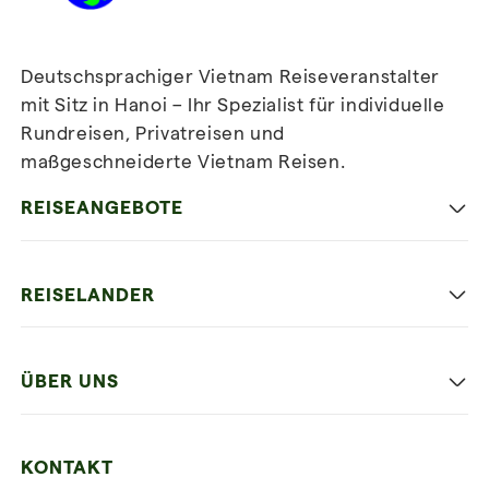
Deutschsprachiger Vietnam Reiseveranstalter
mit Sitz in Hanoi – Ihr Spezialist für individuelle
Rundreisen, Privatreisen und
maßgeschneiderte Vietnam Reisen.
Newsletter
abonnieren
REISEANGEBOTE
Authentisches Vietnam
REISELANDER
Entspannung und Strand
Hanoi
Die Beste Reise
ÜBER UNS
Ninh Binh
Familien Urlaub
Unsere 4 Garantien
Halong-Bucht
Mehrere Länder
KONTAKT