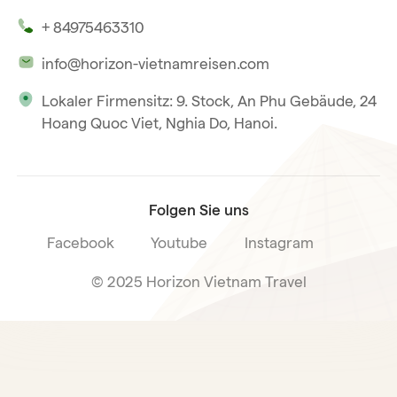
Unsere Zeugnisse
Hoi An
+ 84975463310
Unsere Philosophie
Saigon
info@horizon-vietnamreisen.com
Verantwortungsbewusstes Reisen
Phu Quoc
Lokaler Firmensitz: 9. Stock, An Phu Gebäude, 24
Unsere internationale Tourismuslizenz
Hoang Quoc Viet, Nghia Do, Hanoi.
Reiseverkaufsbedingungen
Folgen Sie uns
Facebook
Youtube
Instagram
© 2025 Horizon Vietnam Travel