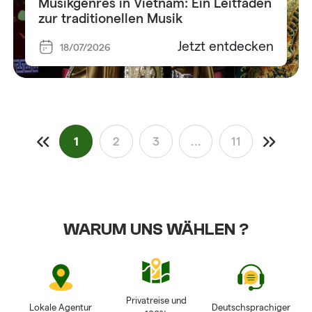
Musikgenres in Vietnam: Ein Leitfaden
zur traditionellen Musik
Jetzt entdecken
18/07/2026
1
2
3
...
11
WARUM UNS WÄHLEN ?
Privatreise und
Lokale Agentur
Deutschsprachiger