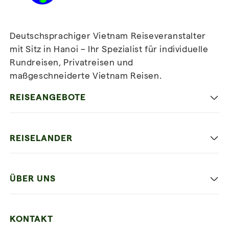
Deutschsprachiger Vietnam Reiseveranstalter
mit Sitz in Hanoi – Ihr Spezialist für individuelle
Rundreisen, Privatreisen und
maßgeschneiderte Vietnam Reisen.
Newsletter
abonnieren
REISEANGEBOTE
Authentisches Vietnam
REISELANDER
Entspannung und Strand
Hanoi
Die Beste Reise
ÜBER UNS
Ninh Binh
Familien Urlaub
Unsere 4 Garantien
Halong-Bucht
Mehrere Länder
KONTAKT