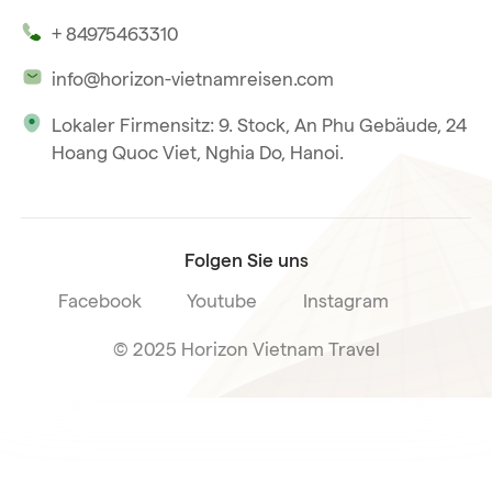
Unsere Zeugnisse
Hoi An
+ 84975463310
Unsere Philosophie
Saigon
info@horizon-vietnamreisen.com
Verantwortungsbewusstes Reisen
Phu Quoc
Lokaler Firmensitz: 9. Stock, An Phu Gebäude, 24
Unsere internationale Tourismuslizenz
Hoang Quoc Viet, Nghia Do, Hanoi.
Reiseverkaufsbedingungen
Folgen Sie uns
Facebook
Youtube
Instagram
© 2025 Horizon Vietnam Travel