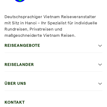
Deutschsprachiger Vietnam Reiseveranstalter
mit Sitz in Hanoi – Ihr Spezialist für individuelle
Rundreisen, Privatreisen und
maßgeschneiderte Vietnam Reisen.
Newsletter
abonnieren
REISEANGEBOTE
Authentisches Vietnam
REISELANDER
Entspannung und Strand
Hanoi
Die Beste Reise
ÜBER UNS
Ninh Binh
Familien Urlaub
Unsere 4 Garantien
Halong-Bucht
Mehrere Länder
KONTAKT