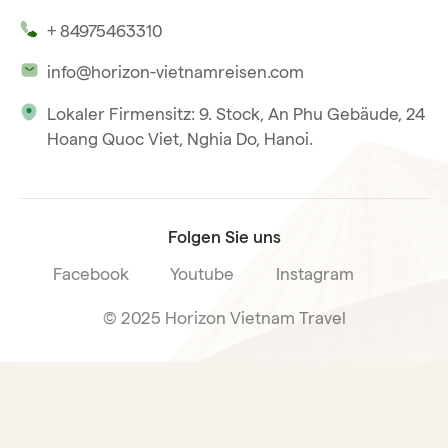
Unsere Zeugnisse
Hoi An
+ 84975463310
Unsere Philosophie
Saigon
info@horizon-vietnamreisen.com
Verantwortungsbewusstes Reisen
Phu Quoc
Lokaler Firmensitz: 9. Stock, An Phu Gebäude, 24
Unsere internationale Tourismuslizenz
Hoang Quoc Viet, Nghia Do, Hanoi.
Reiseverkaufsbedingungen
Folgen Sie uns
Facebook
Youtube
Instagram
© 2025 Horizon Vietnam Travel