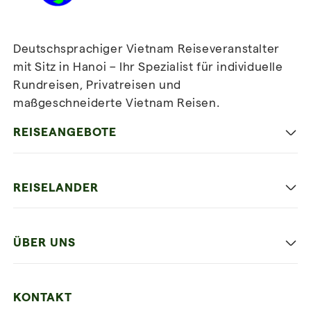
Deutschsprachiger Vietnam Reiseveranstalter
mit Sitz in Hanoi – Ihr Spezialist für individuelle
Rundreisen, Privatreisen und
maßgeschneiderte Vietnam Reisen.
Newsletter
abonnieren
REISEANGEBOTE
Authentisches Vietnam
REISELANDER
Entspannung und Strand
Hanoi
Die Beste Reise
ÜBER UNS
Ninh Binh
Familien Urlaub
Unsere 4 Garantien
Halong-Bucht
Mehrere Länder
KONTAKT