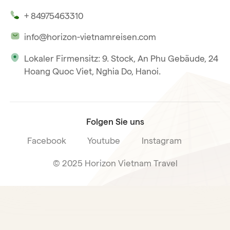
Unsere Zeugnisse
Hoi An
+ 84975463310
Unsere Philosophie
Saigon
info@horizon-vietnamreisen.com
Verantwortungsbewusstes Reisen
Phu Quoc
Lokaler Firmensitz: 9. Stock, An Phu Gebäude, 24
Unsere internationale Tourismuslizenz
Hoang Quoc Viet, Nghia Do, Hanoi.
Reiseverkaufsbedingungen
Folgen Sie uns
Facebook
Youtube
Instagram
© 2025 Horizon Vietnam Travel