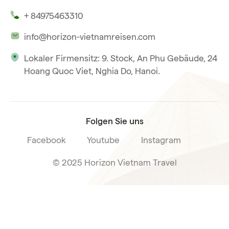
Unsere Zeugnisse
Hoi An
+ 84975463310
Unsere Philosophie
Saigon
info@horizon-vietnamreisen.com
Verantwortungsbewusstes Reisen
Phu Quoc
Lokaler Firmensitz: 9. Stock, An Phu Gebäude, 24
Unsere internationale Tourismuslizenz
Hoang Quoc Viet, Nghia Do, Hanoi.
Reiseverkaufsbedingungen
Folgen Sie uns
Facebook
Youtube
Instagram
© 2025 Horizon Vietnam Travel