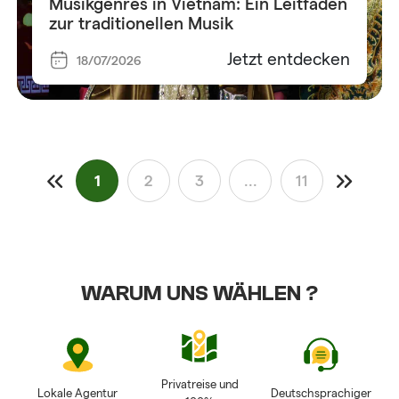
Musikgenres in Vietnam: Ein Leitfaden
zur traditionellen Musik
Jetzt entdecken
18/07/2026
1
2
3
...
11
WARUM UNS WÄHLEN ?
Privatreise und
Lokale Agentur
Deutschsprachiger