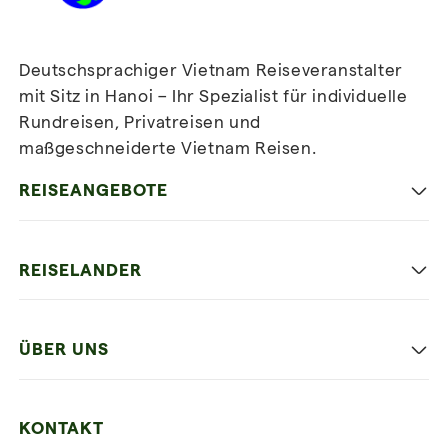
Deutschsprachiger Vietnam Reiseveranstalter
mit Sitz in Hanoi – Ihr Spezialist für individuelle
Rundreisen, Privatreisen und
maßgeschneiderte Vietnam Reisen.
Newsletter
abonnieren
REISEANGEBOTE
Authentisches Vietnam
REISELANDER
Entspannung und Strand
Hanoi
Die Beste Reise
ÜBER UNS
Ninh Binh
Familien Urlaub
Unsere 4 Garantien
Halong-Bucht
Mehrere Länder
KONTAKT