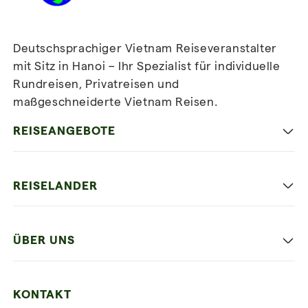
Deutschsprachiger Vietnam Reiseveranstalter
mit Sitz in Hanoi – Ihr Spezialist für individuelle
Rundreisen, Privatreisen und
maßgeschneiderte Vietnam Reisen.
Newsletter
abonnieren
REISEANGEBOTE
Authentisches Vietnam
REISELANDER
Entspannung und Strand
Hanoi
Die Beste Reise
ÜBER UNS
Ninh Binh
Familien Urlaub
Unsere 4 Garantien
Halong-Bucht
Mehrere Länder
KONTAKT