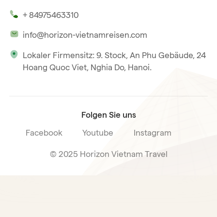
Unsere Zeugnisse
Hoi An
+ 84975463310
Unsere Philosophie
Saigon
info@horizon-vietnamreisen.com
Verantwortungsbewusstes Reisen
Phu Quoc
Lokaler Firmensitz: 9. Stock, An Phu Gebäude, 24
Unsere internationale Tourismuslizenz
Hoang Quoc Viet, Nghia Do, Hanoi.
Reiseverkaufsbedingungen
Folgen Sie uns
Facebook
Youtube
Instagram
© 2025 Horizon Vietnam Travel