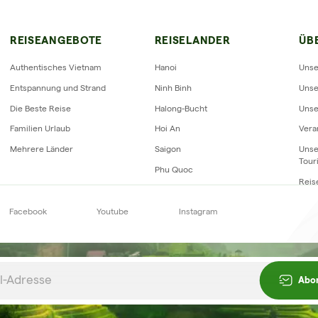
RIZON VIETNAM REISEBEWERTUN
REISEANGEBOTE
REISELANDER
ÜB
Authentisches Vietnam
Hanoi
Unse
Entspannung und Strand
Ninh Binh
Unse
Die Beste Reise
Halong-Bucht
Unse
Familien Urlaub
Hoi An
Vera
Mehrere Länder
Saigon
Unse
Tour
Phu Quoc
Reis
Facebook
Youtube
Instagram
Newsletter
abonnieren
Abo