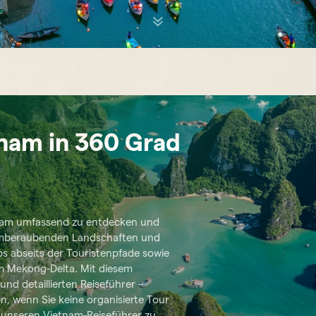
tnam in 360 Grad
etnam umfassend zu entdecken und
temberaubenden Landschaften und
s abseits der Touristenpfade sowie
um Mekong-Delta. Mit diesem
d detaillierten Reiseführer –
n, wenn Sie keine organisierte Tour
 unseren Vietnam-Reiseführer zu