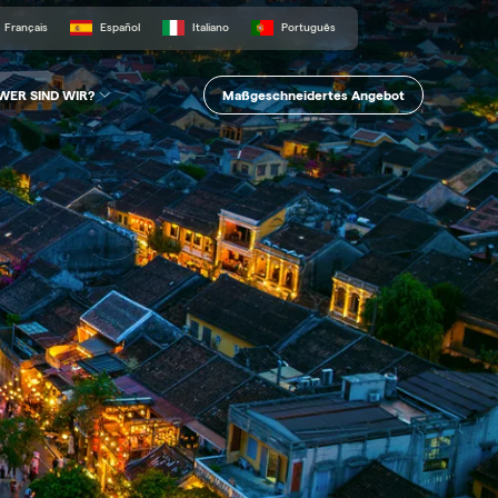
Français
Español
Italiano
Português
Maßgeschneidertes Angebot
WER SIND WIR?