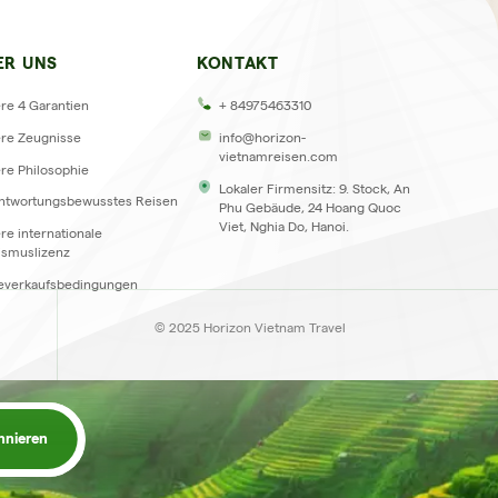
GEN
ER UNS
KONTAKT
re 4 Garantien
+ 84975463310
re Zeugnisse
info@horizon-
vietnamreisen.com
re Philosophie
Lokaler Firmensitz: 9. Stock, An
ntwortungsbewusstes Reisen
Phu Gebäude, 24 Hoang Quoc
Viet, Nghia Do, Hanoi.
re internationale
ismuslizenz
everkaufsbedingungen
© 2025 Horizon Vietnam Travel
nnieren