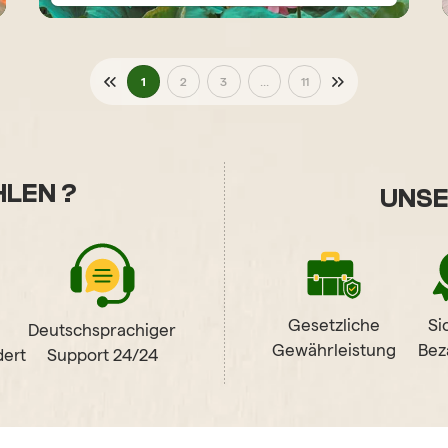
1
2
3
...
11
LEN ?
UNSE
Gesetzliche
Si
Deutschsprachiger
Gewährleistung
Bez
ert
Support 24/24