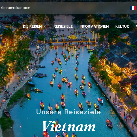
-vietnamreisen.com
DIE REISEN
REISEZIELE
INFORMATIONEN
KULTUR
Unsere Reiseziele
Vietnam