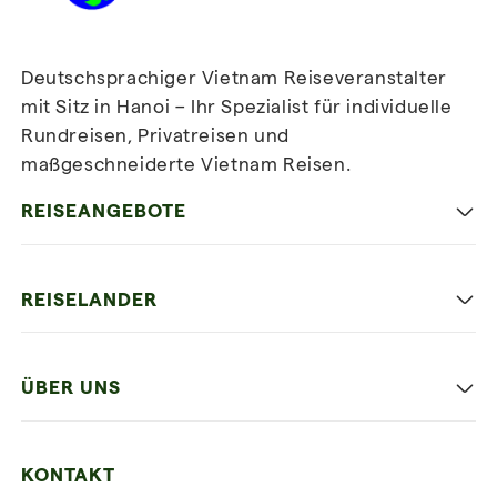
Deutschsprachiger Vietnam Reiseveranstalter
mit Sitz in Hanoi – Ihr Spezialist für individuelle
Rundreisen, Privatreisen und
maßgeschneiderte Vietnam Reisen.
Newsletter
abonnieren
REISEANGEBOTE
Authentisches Vietnam
REISELANDER
Entspannung und Strand
Hanoi
Die Beste Reise
ÜBER UNS
Ninh Binh
Familien Urlaub
Unsere 4 Garantien
Halong-Bucht
Mehrere Länder
KONTAKT