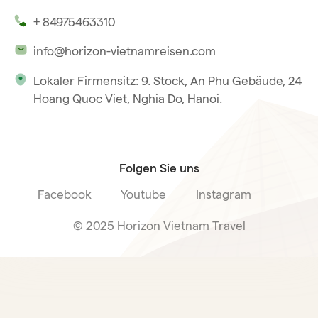
Unsere Zeugnisse
Hoi An
+ 84975463310
Unsere Philosophie
Saigon
info@horizon-vietnamreisen.com
Verantwortungsbewusstes Reisen
Phu Quoc
Lokaler Firmensitz: 9. Stock, An Phu Gebäude, 24
Unsere internationale Tourismuslizenz
Hoang Quoc Viet, Nghia Do, Hanoi.
Reiseverkaufsbedingungen
Folgen Sie uns
Facebook
Youtube
Instagram
© 2025 Horizon Vietnam Travel