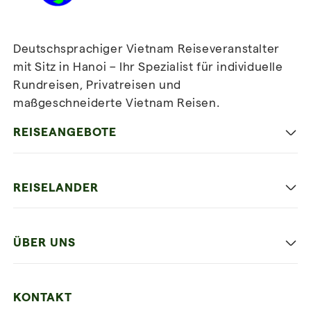
Deutschsprachiger Vietnam Reiseveranstalter
mit Sitz in Hanoi – Ihr Spezialist für individuelle
Rundreisen, Privatreisen und
maßgeschneiderte Vietnam Reisen.
Newsletter
abonnieren
REISEANGEBOTE
Authentisches Vietnam
REISELANDER
Entspannung und Strand
Hanoi
Die Beste Reise
ÜBER UNS
Ninh Binh
Familien Urlaub
Unsere 4 Garantien
Halong-Bucht
Mehrere Länder
KONTAKT