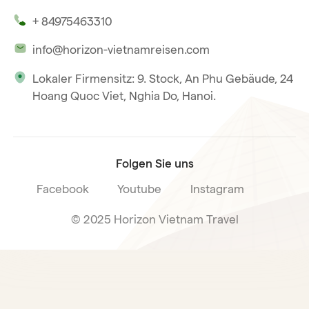
Unsere Zeugnisse
Hoi An
+ 84975463310
Unsere Philosophie
Saigon
info@horizon-vietnamreisen.com
Verantwortungsbewusstes Reisen
Phu Quoc
Lokaler Firmensitz: 9. Stock, An Phu Gebäude, 24
Unsere internationale Tourismuslizenz
Hoang Quoc Viet, Nghia Do, Hanoi.
Reiseverkaufsbedingungen
Folgen Sie uns
Facebook
Youtube
Instagram
© 2025 Horizon Vietnam Travel