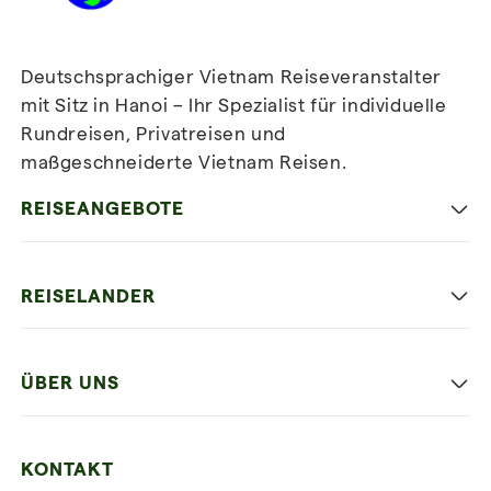
Deutschsprachiger Vietnam Reiseveranstalter
mit Sitz in Hanoi – Ihr Spezialist für individuelle
Rundreisen, Privatreisen und
maßgeschneiderte Vietnam Reisen.
Newsletter
abonnieren
REISEANGEBOTE
Authentisches Vietnam
REISELANDER
Entspannung und Strand
Hanoi
Die Beste Reise
ÜBER UNS
Ninh Binh
Familien Urlaub
Unsere 4 Garantien
Halong-Bucht
Mehrere Länder
KONTAKT