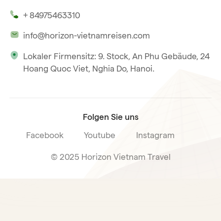
Unsere Zeugnisse
Hoi An
+ 84975463310
Unsere Philosophie
Saigon
info@horizon-vietnamreisen.com
Verantwortungsbewusstes Reisen
Phu Quoc
Lokaler Firmensitz: 9. Stock, An Phu Gebäude, 24
Unsere internationale Tourismuslizenz
Hoang Quoc Viet, Nghia Do, Hanoi.
Reiseverkaufsbedingungen
Folgen Sie uns
Facebook
Youtube
Instagram
© 2025 Horizon Vietnam Travel