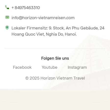
Unsere Zeugnisse
Hoi An
+ 84975463310
Unsere Philosophie
Saigon
info@horizon-vietnamreisen.com
Verantwortungsbewusstes Reisen
Phu Quoc
Lokaler Firmensitz: 9. Stock, An Phu Gebäude, 24
Unsere internationale Tourismuslizenz
Hoang Quoc Viet, Nghia Do, Hanoi.
Reiseverkaufsbedingungen
Folgen Sie uns
Facebook
Youtube
Instagram
© 2025 Horizon Vietnam Travel