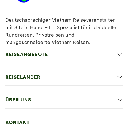
Deutschsprachiger Vietnam Reiseveranstalter
mit Sitz in Hanoi – Ihr Spezialist für individuelle
Rundreisen, Privatreisen und
maßgeschneiderte Vietnam Reisen.
Newsletter
abonnieren
REISEANGEBOTE
Authentisches Vietnam
REISELANDER
Entspannung und Strand
Hanoi
Die Beste Reise
ÜBER UNS
Ninh Binh
Familien Urlaub
Unsere 4 Garantien
Halong-Bucht
Mehrere Länder
KONTAKT