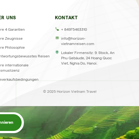
GEN
ER UNS
KONTAKT
re 4 Garantien
+ 84975463310
re Zeugnisse
info@horizon-
vietnamreisen.com
re Philosophie
Lokaler Firmensitz: 9. Stock, An
ntwortungsbewusstes Reisen
Phu Gebäude, 24 Hoang Quoc
Viet, Nghia Do, Hanoi.
re internationale
ismuslizenz
everkaufsbedingungen
© 2025 Horizon Vietnam Travel
nnieren