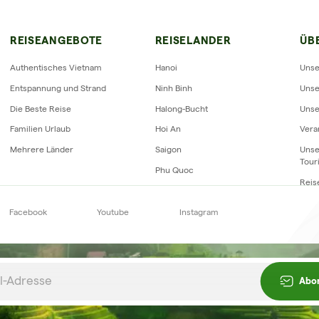
RIZON VIETNAM REISEBEWERTUN
REISEANGEBOTE
REISELANDER
ÜB
Authentisches Vietnam
Hanoi
Unse
Entspannung und Strand
Ninh Binh
Unse
Die Beste Reise
Halong-Bucht
Unse
Familien Urlaub
Hoi An
Vera
Mehrere Länder
Saigon
Unse
Tour
Phu Quoc
Reis
Facebook
Youtube
Instagram
Newsletter
abonnieren
Abo