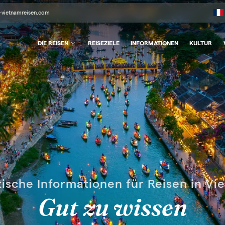
-vietnamreisen.com
DIE REISEN
REISEZIELE
INFORMATIONEN
KULTUR
tische Informationen für Reisen in Vi
Gut zu wissen