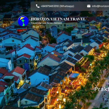
+84975463310 (Whatsapp)
info@horizon
Prak