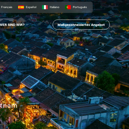
Français
Español
Italiano
Português
Maßgeschneidertes Angebot
WER SIND WIR?
etnam