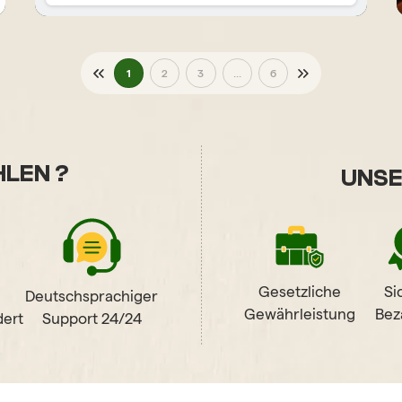
1
2
3
...
6
LEN ?
UNSE
Gesetzliche
Si
Deutschsprachiger
Gewährleistung
Bez
ert
Support 24/24