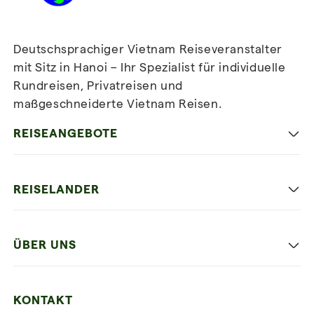
Deutschsprachiger Vietnam Reiseveranstalter
mit Sitz in Hanoi – Ihr Spezialist für individuelle
Rundreisen, Privatreisen und
maßgeschneiderte Vietnam Reisen.
Newsletter
abonnieren
REISEANGEBOTE
Authentisches Vietnam
REISELANDER
Entspannung und Strand
Hanoi
Die Beste Reise
ÜBER UNS
Ninh Binh
Familien Urlaub
Unsere 4 Garantien
Halong-Bucht
Mehrere Länder
KONTAKT