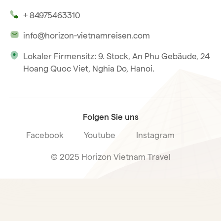
Unsere Zeugnisse
Hoi An
+ 84975463310
Unsere Philosophie
Saigon
info@horizon-vietnamreisen.com
Verantwortungsbewusstes Reisen
Phu Quoc
Lokaler Firmensitz: 9. Stock, An Phu Gebäude, 24
Unsere internationale Tourismuslizenz
Hoang Quoc Viet, Nghia Do, Hanoi.
Reiseverkaufsbedingungen
Folgen Sie uns
Facebook
Youtube
Instagram
© 2025 Horizon Vietnam Travel