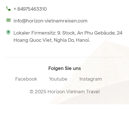
Unsere Zeugnisse
Hoi An
+ 84975463310
Unsere Philosophie
Saigon
info@horizon-vietnamreisen.com
Verantwortungsbewusstes Reisen
Phu Quoc
Lokaler Firmensitz: 9. Stock, An Phu Gebäude, 24
Unsere internationale Tourismuslizenz
Hoang Quoc Viet, Nghia Do, Hanoi.
Reiseverkaufsbedingungen
Folgen Sie uns
Facebook
Youtube
Instagram
© 2025 Horizon Vietnam Travel