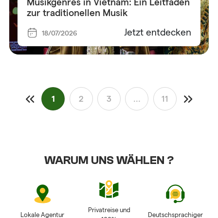
Musikgenres in Vietnam: Ein Leitfaden
zur traditionellen Musik
Jetzt entdecken
18/07/2026
1
2
3
...
11
WARUM UNS WÄHLEN ?
Privatreise und
Lokale Agentur
Deutschsprachiger