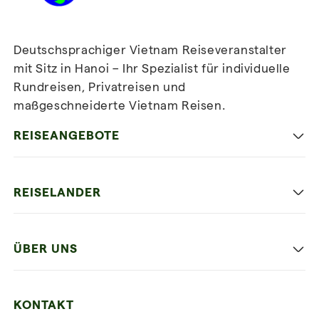
Deutschsprachiger Vietnam Reiseveranstalter
mit Sitz in Hanoi – Ihr Spezialist für individuelle
Rundreisen, Privatreisen und
maßgeschneiderte Vietnam Reisen.
Newsletter
abonnieren
REISEANGEBOTE
Authentisches Vietnam
REISELANDER
Entspannung und Strand
Hanoi
Die Beste Reise
ÜBER UNS
Ninh Binh
Familien Urlaub
Unsere 4 Garantien
Halong-Bucht
Mehrere Länder
KONTAKT