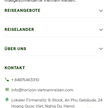
maßgeschneiderte Vietnam Reisen.
Newsletter
abonnieren
REISEANGEBOTE
Authentisches Vietnam
REISELANDER
Entspannung und Strand
Hanoi
Die Beste Reise
ÜBER UNS
Ninh Binh
Familien Urlaub
Unsere 4 Garantien
Halong-Bucht
Mehrere Länder
KONTAKT
Unsere Zeugnisse
Hoi An
+ 84975463310
Unsere Philosophie
Saigon
info@horizon-vietnamreisen.com
Verantwortungsbewusstes Reisen
Phu Quoc
Lokaler Firmensitz: 9. Stock, An Phu Gebäude, 24
Unsere internationale Tourismuslizenz
Hoang Quoc Viet, Nghia Do, Hanoi.