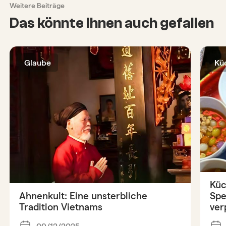
Weitere Beiträge
Das könnte Ihnen auch gefallen
Glaube
Kü
Küc
Ahnenkult: Eine unsterbliche
Spe
Tradition Vietnams
ver