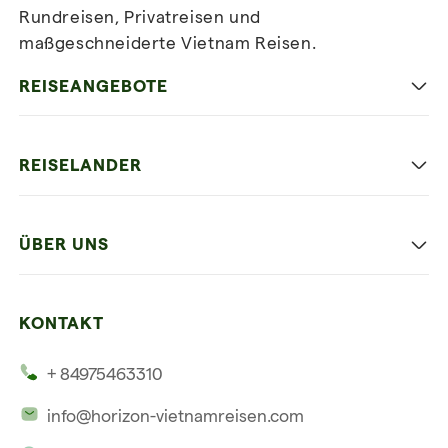
Rundreisen, Privatreisen und
maßgeschneiderte Vietnam Reisen.
Newsletter
abonnieren
REISEANGEBOTE
Authentisches Vietnam
REISELANDER
Entspannung und Strand
Hanoi
Die Beste Reise
ÜBER UNS
Ninh Binh
Familien Urlaub
Unsere 4 Garantien
Halong-Bucht
Mehrere Länder
KONTAKT
Unsere Zeugnisse
Hoi An
+ 84975463310
Unsere Philosophie
Saigon
info@horizon-vietnamreisen.com
Verantwortungsbewusstes Reisen
Phu Quoc