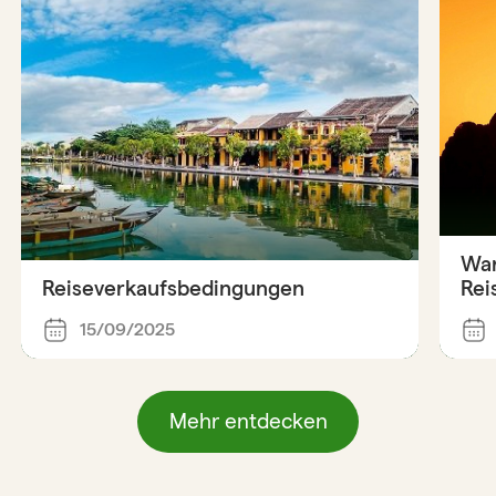
War
Reiseverkaufsbedingungen
Rei
15/09/2025
Mehr entdecken