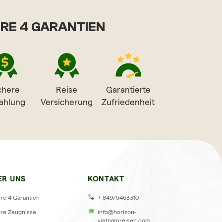
RE 4 GARANTIEN
chere
Reise
Garantierte
ahlung
Versicherung
Zufriedenheit
GEN
ER UNS
KONTAKT
re 4 Garantien
+ 84975463310
re Zeugnisse
info@horizon-
vietnamreisen.com