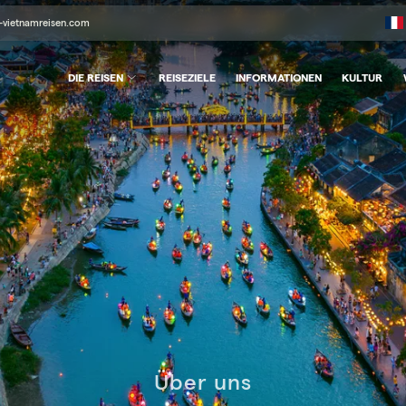
-vietnamreisen.com
DIE REISEN
REISEZIELE
INFORMATIONEN
KULTUR
Über uns