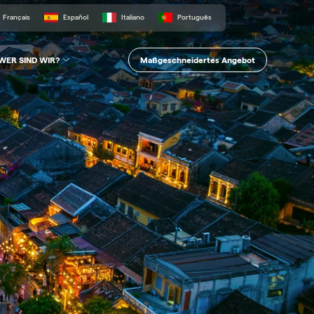
Français
Español
Italiano
Português
Maßgeschneidertes Angebot
WER SIND WIR?