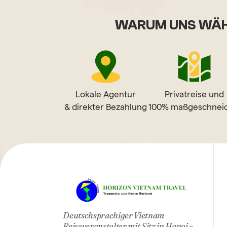
WARUM UNS WÄH
Lokale Agentur
Privatreise und
& direkter Bezahlung
100% maßgeschneid
HO
Deutschsprachiger Vietnam
Reiseveranstalter mit Sitz in Hanoi –