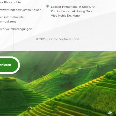
re Philosophie
Lokaler Firmensitz: 9. Stock, An
ntwortungsbewusstes Reisen
Phu Gebäude, 24 Hoang Quoc
Viet, Nghia Do, Hanoi.
re internationale
ismuslizenz
everkaufsbedingungen
© 2025 Horizon Vietnam Travel
nnieren