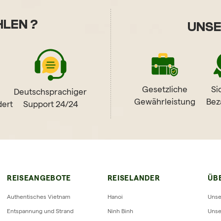
LEN ?
UNSE
Gesetzliche
Si
Deutschsprachiger
Gewährleistung
Bez
ert
Support 24/24
RIZON VIETNAM REISEBEWERTUN
REISEANGEBOTE
REISELANDER
ÜB
Authentisches Vietnam
Hanoi
Unse
Entspannung und Strand
Ninh Binh
Unse