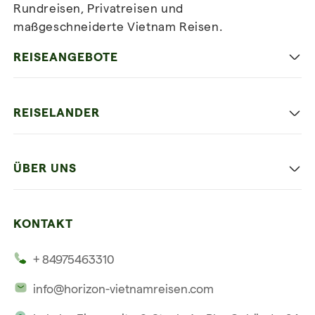
Rundreisen, Privatreisen und
maßgeschneiderte Vietnam Reisen.
Newsletter
abonnieren
REISEANGEBOTE
Authentisches Vietnam
REISELANDER
Entspannung und Strand
Hanoi
Die Beste Reise
ÜBER UNS
Ninh Binh
Familien Urlaub
Unsere 4 Garantien
Halong-Bucht
Mehrere Länder
KONTAKT
Unsere Zeugnisse
Hoi An
+ 84975463310
Unsere Philosophie
Saigon
info@horizon-vietnamreisen.com
Verantwortungsbewusstes Reisen
Phu Quoc