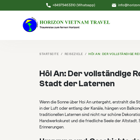
+84975463310 (Whatsapp)
info@horizon
STARTSEITE
REISEZIELE
HÔI AN: DER VOLLSTÄNDIGE R
Hôi An: Der vollständige 
Stadt der Laternen
Wenn die Sonne über Hoi An untergeht, erstrahlt die 
in der Luft oder entlang der Kanäle, hängen von Balkon
traditionellen Laternen sind nicht nur schöne Dekoratio
Handwerkskunst und die friedliche Seele der Altstadt. S
Erinnerungen.