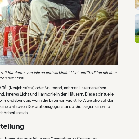
g seit Hunderten von Jahren und verbindet Licht und Tradition mit dem
zen der Stadt.
d Tết (Neujahrsfest) oder Vollmond, nahmen Laternen einen
nd, inneres Licht und Harmonie in den Häusern. Diese spirituelle
 Vollmondabenden, wenn die Laternen wie stille Wünsche auf dem
eine einfachen Dekorationsgegenstände: Sie tragen einen Teil
hönheit in sich.
stellung
w-hows, das sorgfältig von Generation zu Generation