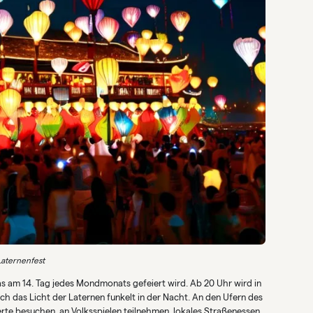
Laternenfest
as am 14. Tag jedes Mondmonats gefeiert wird. Ab 20 Uhr wird in
och das Licht der Laternen funkelt in der Nacht. An den Ufern des
rte besuchen, an Volksspielen teilnehmen, lokales Straßenessen