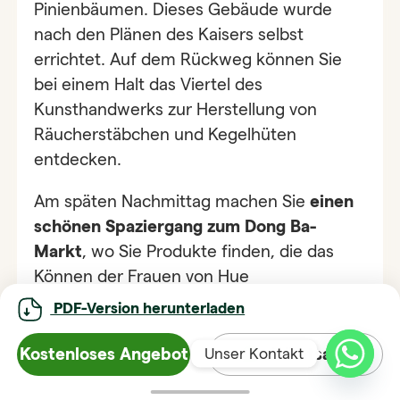
Pinienbäumen. Dieses Gebäude wurde
nach den Plänen des Kaisers selbst
errichtet. Auf dem Rückweg können Sie
bei einem Halt das Viertel des
Kunsthandwerks zur Herstellung von
Räucherstäbchen und Kegelhüten
entdecken.
Am späten Nachmittag machen Sie
einen
schönen Spaziergang zum Dong Ba-
Markt
, wo Sie Produkte finden, die das
Können der Frauen von Hue
demonstrieren, wie beispielsweise ihr
PDF-Version herunterladen
Talent für die Herstellung der berühmten
konischen Hüte!
Kostenloses Angebot
Whatsapp
Unser Kontakt
Übernachtung im Hotel im Herzen der