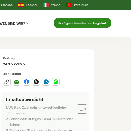
Français
Español
Italiano
Português
Maßgeschneidertes Angebot
WER SIND WIR?
Beitrag:
24/02/2026
Jetzt teilen:
Inhaltsübersicht
Wetter: Zwei sehr unterschiedliche
Klimazonen
Lebensstil: Ruhiges Hanoi, pulsierendes
Saigon
Einkaufen: Tradition in Hanoi, Moderne