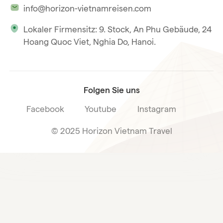
info@horizon-vietnamreisen.com
Verantwortungsbewusstes Reisen
Phu Quoc
Lokaler Firmensitz: 9. Stock, An Phu Gebäude, 24
Unsere internationale Tourismuslizenz
Hoang Quoc Viet, Nghia Do, Hanoi.
Reiseverkaufsbedingungen
Folgen Sie uns
Facebook
Youtube
Instagram
© 2025 Horizon Vietnam Travel