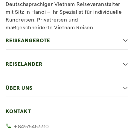
Deutschsprachiger Vietnam Reiseveranstalter
mit Sitz in Hanoi – Ihr Spezialist für individuelle
Rundreisen, Privatreisen und
maßgeschneiderte Vietnam Reisen.
Newsletter
abonnieren
REISEANGEBOTE
Authentisches Vietnam
REISELANDER
Entspannung und Strand
Hanoi
Die Beste Reise
ÜBER UNS
Ninh Binh
Familien Urlaub
Unsere 4 Garantien
Halong-Bucht
Mehrere Länder
KONTAKT
Unsere Zeugnisse
Hoi An
+ 84975463310
Unsere Philosophie
Saigon