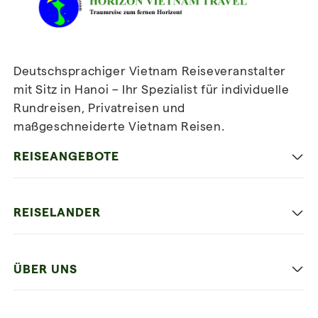
Deutschsprachiger Vietnam Reiseveranstalter
mit Sitz in Hanoi – Ihr Spezialist für individuelle
Rundreisen, Privatreisen und
maßgeschneiderte Vietnam Reisen.
Newsletter
abonnieren
REISEANGEBOTE
Authentisches Vietnam
REISELANDER
Entspannung und Strand
Hanoi
Die Beste Reise
ÜBER UNS
Ninh Binh
Familien Urlaub
Unsere 4 Garantien
Halong-Bucht