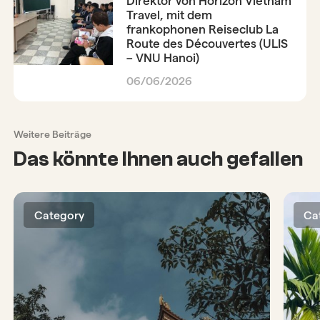
Direktor von Horizon Vietnam
Travel, mit dem
frankophonen Reiseclub La
Route des Découvertes (ULIS
– VNU Hanoi)
06/06/2026
Weitere Beiträge
Das könnte Ihnen auch gefallen
Category
Ca