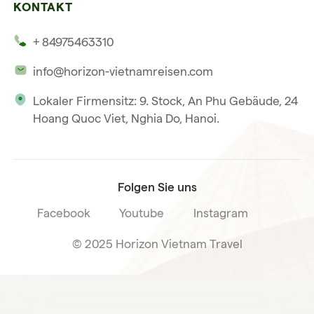
Mehrere Länder
KONTAKT
Unsere Zeugnisse
Hoi An
+ 84975463310
Unsere Philosophie
Saigon
info@horizon-vietnamreisen.com
Verantwortungsbewusstes Reisen
Phu Quoc
Lokaler Firmensitz: 9. Stock, An Phu Gebäude, 24
Unsere internationale Tourismuslizenz
Hoang Quoc Viet, Nghia Do, Hanoi.
Reiseverkaufsbedingungen
Folgen Sie uns
Facebook
Youtube
Instagram
© 2025 Horizon Vietnam Travel