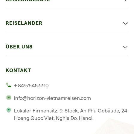
Authentisches Vietnam
REISELANDER
Entspannung und Strand
Hanoi
Die Beste Reise
ÜBER UNS
Ninh Binh
Familien Urlaub
Unsere 4 Garantien
Halong-Bucht
Mehrere Länder
KONTAKT
Unsere Zeugnisse
Hoi An
+ 84975463310
Unsere Philosophie
Saigon
info@horizon-vietnamreisen.com
Verantwortungsbewusstes Reisen
Phu Quoc
Lokaler Firmensitz: 9. Stock, An Phu Gebäude, 24
Unsere internationale Tourismuslizenz
Hoang Quoc Viet, Nghia Do, Hanoi.
Reiseverkaufsbedingungen