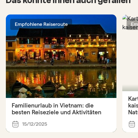
Das könnte Ihnen auch gefallen
Empfohlene Reiseroute
Em
Kar
Familienurlaub in Vietnam: die
kai
besten Reiseziele und Aktivitäten
Nat
15/12/2025