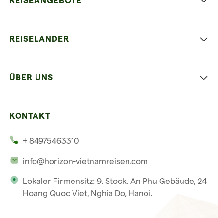
REISEANGEBOTE
Authentisches Vietnam
REISELANDER
Entspannung und Strand
Hanoi
Die Beste Reise
ÜBER UNS
Ninh Binh
Familien Urlaub
Unsere 4 Garantien
Halong-Bucht
Mehrere Länder
KONTAKT
Unsere Zeugnisse
Hoi An
+ 84975463310
Unsere Philosophie
Saigon
info@horizon-vietnamreisen.com
Verantwortungsbewusstes Reisen
Phu Quoc
Lokaler Firmensitz: 9. Stock, An Phu Gebäude, 24
Unsere internationale Tourismuslizenz
Hoang Quoc Viet, Nghia Do, Hanoi.
Reiseverkaufsbedingungen