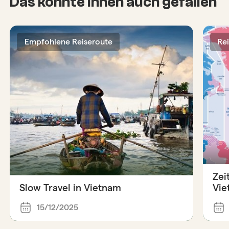
Das könnte Ihnen auch gefallen
Empfohlene Reiseroute
Re
Zei
Slow Travel in Vietnam
Vie
15/12/2025