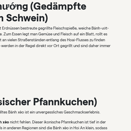
 nướng (Gedämpfte
em Schwein)
 mit Erdnüssen bestreute gegrillte Fleischspieße, weiche Bánh-ướt-
. Zum Essen legt man Gemüse und Fleisch auf ein Blatt, rollt es
t an vielen Straßenständen entlang des Hoai-Flusses zu finden
 werden in der Regel direkt vor Ort gegrillt und sind daher immer
sischer Pfannkuchen)
fülltes Bánh xèo ist ein unvergessliches Geschmackserlebnis.
h xèo
nicht fehlen. Dieser ikonische Pfannkuchen ist tief in der
ls in anderen Regionen sind die Bánh xèo in Hoi An klein, sodass