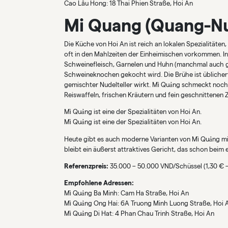
Cao Lầu Hong: 18 Thai Phien Straße, Hoi An
Mi Quang (Quang-Nu
Die Küche von Hoi An ist reich an lokalen Spezialitäten
oft in den Mahlzeiten der Einheimischen vorkommen. I
Schweinefleisch, Garnelen und Huhn (manchmal auch geko
Schweineknochen gekocht wird. Die Brühe ist üblicherw
gemischter Nudelteller wirkt. Mì Quảng schmeckt noch
Reiswaffeln, frischen Kräutern und fein geschnittenen Z
Mì Quảng ist eine der Spezialitäten von Hoi An.
Mì Quảng ist eine der Spezialitäten von Hoi An.
Heute gibt es auch moderne Varianten von Mì Quảng mit
bleibt ein äußerst attraktives Gericht, das schon beim 
Referenzpreis:
35.000 – 50.000 VND/Schüssel (1,30 € –
Empfohlene Adressen:
Mì Quảng Ba Minh: Cam Ha Straße, Hoi An
Mì Quảng Ong Hai: 6A Truong Minh Luong Straße, Hoi 
Mì Quảng Di Hat: 4 Phan Chau Trinh Straße, Hoi An