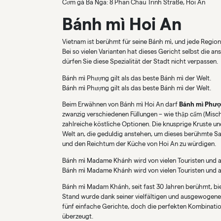
Cơm gà Ba Nga: 8 Phan Chau Trinh Straße, Hoi An
Bánh mì Hoi An
Vietnam ist berühmt für seine Bánh mì, und jede Regi
Bei so vielen Varianten hat dieses Gericht selbst die 
dürfen Sie diese Spezialität der Stadt nicht verpassen.
Bánh mì Phượng gilt als das beste Bánh mì der Welt.
Bánh mì Phượng gilt als das beste Bánh mì der Welt.
Beim Erwähnen von Bánh mì Hoi An darf
Bánh mì Phư
zwanzig verschiedenen Füllungen – wie thập cẩm (Misch
zahlreiche köstliche Optionen. Die knusprige Kruste un
Welt an, die geduldig anstehen, um dieses berühmte San
und den Reichtum der Küche von Hoi An zu würdigen.
Bánh mì Madame Khánh wird von vielen Touristen und a
Bánh mì Madame Khánh wird von vielen Touristen und a
Bánh mì Madam Khánh, seit fast 30 Jahren berühmt, biet
Stand wurde dank seiner vielfältigen und ausgewogenen
fünf einfache Gerichte, doch die perfekten Kombinati
überzeugt.