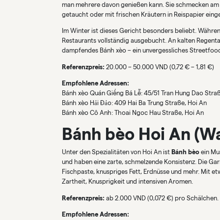
man mehrere davon genießen kann. Sie schmecken am b
getaucht oder mit frischen Kräutern in Reispapier einge
Im Winter ist dieses Gericht besonders beliebt. Währen
Restaurants vollständig ausgebucht. An kalten Regent
dampfendes Bánh xèo – ein unvergessliches Streetfood-
Referenzpreis:
20.000 – 50.000 VND (0,72 € – 1,81 €)
Empfohlene Adressen:
Bánh xèo Quán Giếng Bá Lễ: 45/51 Tran Hung Dao Straß
Bánh xèo Hải Đảo: 409 Hai Ba Trung Straße, Hoi An
Bánh xèo Cô Anh: Thoai Ngoc Hau Straße, Hoi An
Bánh bèo Hoi An (Wa
Unter den Spezialitäten von Hoi An ist
Bánh bèo
ein Mus
und haben eine zarte, schmelzende Konsistenz. Die Garni
Fischpaste, knuspriges Fett, Erdnüsse und mehr. Mit et
Zartheit, Knusprigkeit und intensiven Aromen.
Referenzpreis:
ab 2.000 VND (0,072 €) pro Schälchen.
Empfohlene Adressen: