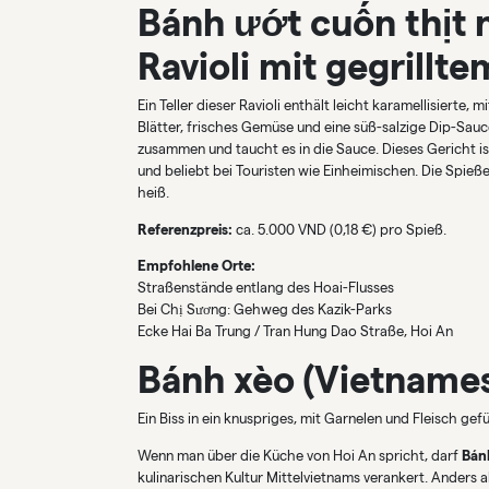
Bánh ướt cuốn thịt
Ravioli mit gegrillt
Ein Teller dieser Ravioli enthält leicht karamellisierte,
Blätter, frisches Gemüse und eine süß-salzige Dip-Sauce
zusammen und taucht es in die Sauce. Dieses Gericht is
und beliebt bei Touristen wie Einheimischen. Die Spieße
heiß.
Referenzpreis:
ca. 5.000 VND (0,18 €) pro Spieß.
Empfohlene Orte:
Straßenstände entlang des Hoai-Flusses
Bei Chị Sương: Gehweg des Kazik-Parks
Ecke Hai Ba Trung / Tran Hung Dao Straße, Hoi An
Bánh xèo (Vietname
Ein Biss in ein knuspriges, mit Garnelen und Fleisch ge
Wenn man über die Küche von Hoi An spricht, darf
Bán
kulinarischen Kultur Mittelvietnams verankert. Anders a