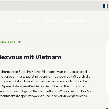
-vietnamreisen.com
DIE REISEN
REISEZIELE
INFORMATIONEN
KULTUR
OUS MIT VIETNAM
ndezvous mit Vietnam
 charmanten Stadt im Herzen Vietnams. Man sagt, dass es bei
ingt erleben muss: zuerst mit dem Fahrrad oder zu Fuß durch die
aternen auf dem Hoai-Fluss treiben lassen und sich dabei etwas
n Spezialitäten genießen. Jedes Gericht erzählt ein Stück der
derten vielfältiger kultureller Einflüsse. Was soll man in Hoi An
e Geschmacksknospen verwöhnen und Ihnen ein unvergessliches