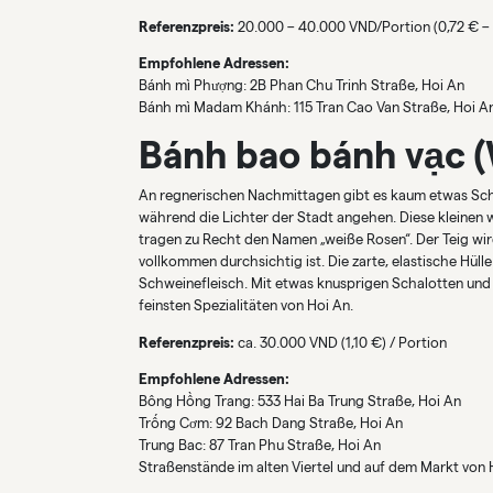
Referenzpreis:
20.000 – 40.000 VND/Portion (0,72 € – 
Empfohlene Adressen:
Bánh mì Phượng: 2B Phan Chu Trinh Straße, Hoi An
Bánh mì Madam Khánh: 115 Tran Cao Van Straße, Hoi A
Bánh bao bánh vạc 
An regnerischen Nachmittagen gibt es kaum etwas Sch
während die Lichter der Stadt angehen. Diese kleinen 
tragen zu Recht den Namen „weiße Rosen“. Der Teig wir
vollkommen durchsichtig ist. Die zarte, elastische Hüll
Schweinefleisch. Mit etwas knusprigen Schalotten und 
feinsten Spezialitäten von Hoi An.
Referenzpreis:
ca. 30.000 VND (1,10 €) / Portion
Empfohlene Adressen:
Bông Hồng Trang: 533 Hai Ba Trung Straße, Hoi An
Trống Cơm: 92 Bach Dang Straße, Hoi An
Trung Bac: 87 Tran Phu Straße, Hoi An
Straßenstände im alten Viertel und auf dem Markt von 