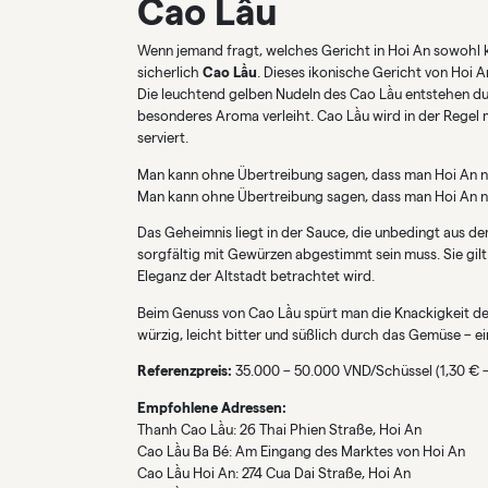
Cao Lâu
Wenn jemand fragt, welches Gericht in Hoi An sowohl kös
sicherlich
Cao Lầu
. Dieses ikonische Gericht von Hoi 
Die leuchtend gelben Nudeln des Cao Lầu entstehen d
besonderes Aroma verleiht. Cao Lầu wird in der Regel
serviert.
Man kann ohne Übertreibung sagen, dass man Hoi An ni
Man kann ohne Übertreibung sagen, dass man Hoi An ni
Das Geheimnis liegt in der Sauce, die unbedingt aus d
sorgfältig mit Gewürzen abgestimmt sein muss. Sie gilt 
Eleganz der Altstadt betrachtet wird.
Beim Genuss von Cao Lầu spürt man die Knackigkeit der 
würzig, leicht bitter und süßlich durch das Gemüse – ei
Referenzpreis:
35.000 – 50.000 VND/Schüssel (1,30 € –
Empfohlene Adressen:
Thanh Cao Lầu: 26 Thai Phien Straße, Hoi An
Cao Lầu Ba Bé: Am Eingang des Marktes von Hoi An
Cao Lầu Hoi An: 274 Cua Dai Straße, Hoi An