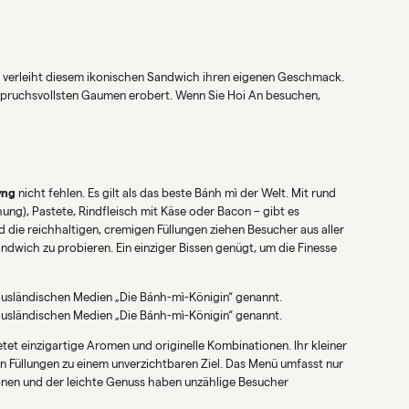
on verleiht diesem ikonischen Sandwich ihren eigenen Geschmack.
anspruchsvollsten Gaumen erobert. Wenn Sie Hoi An besuchen,
ợng
nicht fehlen. Es gilt als das beste Bánh mì der Welt. Mit rund
ung), Pastete, Rindfleisch mit Käse oder Bacon – gibt es
d die reichhaltigen, cremigen Füllungen ziehen Besucher aus aller
dwich zu probieren. Ein einziger Bissen genügt, um die Finesse
usländischen Medien „Die Bánh-mì-Königin“ genannt.
usländischen Medien „Die Bánh-mì-Königin“ genannt.
et einzigartige Aromen und originelle Kombinationen. Ihr kleiner
 Füllungen zu einem unverzichtbaren Ziel. Das Menü umfasst nur
onen und der leichte Genuss haben unzählige Besucher