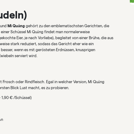
deln)
, und
Mì Quảng
gehört zu den emblematischsten Gerichten, die
n einer Schüssel Mì Quảng findet man normalerweise
chte Eier, je nach Vorliebe), begleitet von einer Brühe, die aus
eise stark reduziert, sodass das Gericht eher wie ein
 besser, wenn es mit gerösteten Erdnüssen, knusprigen
wiebeln serviert wird.
 Frosch oder Rindfleisch. Egal in welcher Version, Mì Quảng
ersten Blick Lust macht, es zu probieren.
 1,90 € /Schüssel)
An