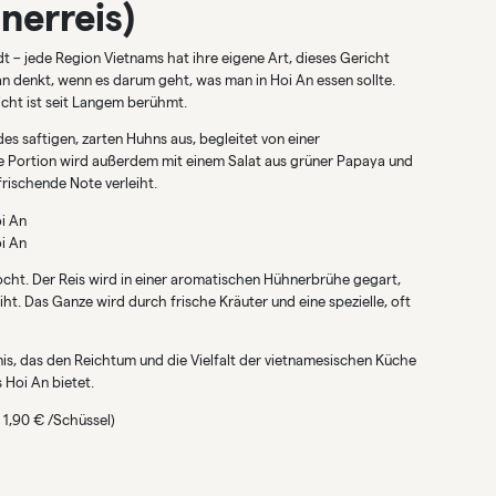
nerreis)
dt – jede Region Vietnams hat ihre eigene Art, dieses Gericht
n denkt, wenn es darum geht, was man in Hoi An essen sollte.
icht ist seit Langem berühmt.
es saftigen, zarten Huhns aus, begleitet von einer
 Portion wird außerdem mit einem Salat aus grüner Papaya und
frischende Note verleiht.
oi An
oi An
kocht. Der Reis wird in einer aromatischen Hühnerbrühe gegart,
t. Das Ganze wird durch frische Kräuter und eine spezielle, oft
nis, das den Reichtum und die Vielfalt der vietnamesischen Küche
 Hoi An bietet.
 1,90 € /Schüssel)