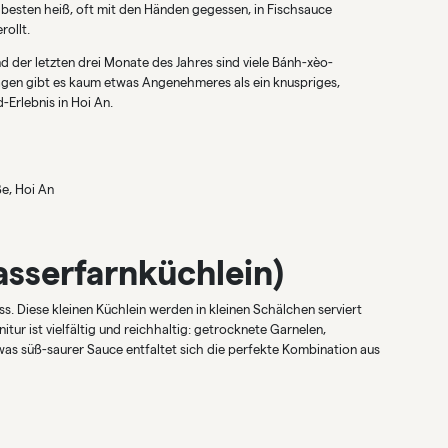
esten heiß, oft mit den Händen gegessen, in Fischsauce
rollt.
d der letzten drei Monate des Jahres sind viele Bánh-xèo-
agen gibt es kaum etwas Angenehmeres als ein knuspriges,
Erlebnis in Hoi An.
e, Hoi An
sserfarnküchlein)
s. Diese kleinen Küchlein werden in kleinen Schälchen serviert
tur ist vielfältig und reichhaltig: getrocknete Garnelen,
was süß-saurer Sauce entfaltet sich die perfekte Kombination aus