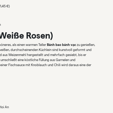
1,45 €)
n
(Weiße Rosen)
öneres, als einen warmen Teller
Bánh bao bánh vạc
zu genießen,
weißen, durchscheinenden Küchlein sind kunstvoll geformt und
d aus Weizenmehl hergestellt und mehrfach gesiebt, bis er
e umschließt eine köstliche Füllung aus Garnelen und
einer Fischsauce mit Knoblauch und Chili wird daraus eine der
Hoi An