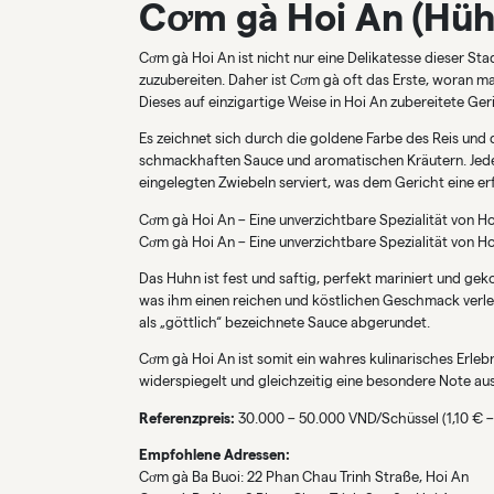
Cơm gà Hoi An (Hüh
Cơm gà Hoi An ist nicht nur eine Delikatesse dieser Sta
zuzubereiten. Daher ist Cơm gà oft das Erste, woran ma
Dieses auf einzigartige Weise in Hoi An zubereitete Ger
Es zeichnet sich durch die goldene Farbe des Reis und d
schmackhaften Sauce und aromatischen Kräutern. Jede
eingelegten Zwiebeln serviert, was dem Gericht eine er
Cơm gà Hoi An – Eine unverzichtbare Spezialität von H
Cơm gà Hoi An – Eine unverzichtbare Spezialität von H
Das Huhn ist fest und saftig, perfekt mariniert und ge
was ihm einen reichen und köstlichen Geschmack verleih
als „göttlich“ bezeichnete Sauce abgerundet.
Cơm gà Hoi An ist somit ein wahres kulinarisches Erleb
widerspiegelt und gleichzeitig eine besondere Note aus
Referenzpreis:
30.000 – 50.000 VND/Schüssel (1,10 € –
Empfohlene Adressen:
Cơm gà Ba Buoi: 22 Phan Chau Trinh Straße, Hoi An