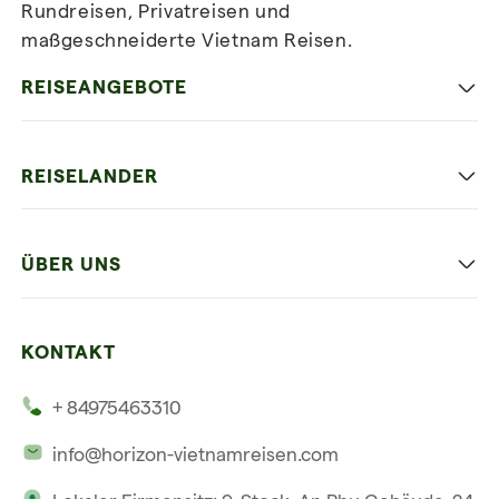
Rundreisen, Privatreisen und
maßgeschneiderte Vietnam Reisen.
Newsletter
abonnieren
REISEANGEBOTE
Authentisches Vietnam
REISELANDER
Entspannung und Strand
Hanoi
Die Beste Reise
ÜBER UNS
Ninh Binh
Familien Urlaub
Unsere 4 Garantien
Halong-Bucht
Mehrere Länder
KONTAKT
Unsere Zeugnisse
Hoi An
+ 84975463310
Unsere Philosophie
Saigon
info@horizon-vietnamreisen.com
Verantwortungsbewusstes Reisen
Phu Quoc