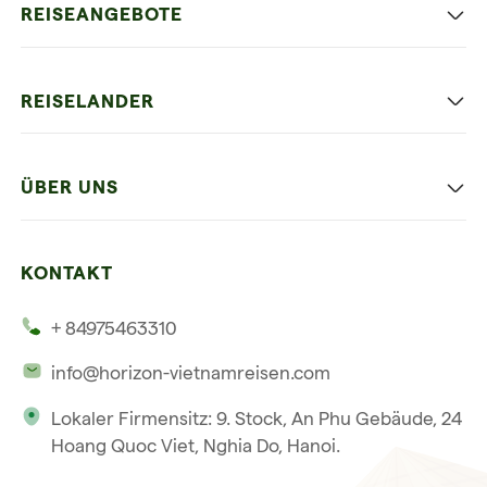
REISEANGEBOTE
Authentisches Vietnam
REISELANDER
Entspannung und Strand
Hanoi
Die Beste Reise
ÜBER UNS
Ninh Binh
Familien Urlaub
Unsere 4 Garantien
Halong-Bucht
Mehrere Länder
KONTAKT
Unsere Zeugnisse
Hoi An
+ 84975463310
Unsere Philosophie
Saigon
info@horizon-vietnamreisen.com
Verantwortungsbewusstes Reisen
Phu Quoc
Lokaler Firmensitz: 9. Stock, An Phu Gebäude, 24
Unsere internationale Tourismuslizenz
Hoang Quoc Viet, Nghia Do, Hanoi.
Reiseverkaufsbedingungen