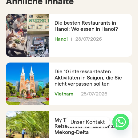
Ähnliche Inhalte
Die besten Restaurants in
Hanoi: Wo essen in Hanoi?
Hanoi
28/07/2026
Die 10 interessantesten
Aktivitäten in Saigon, die Sie
nicht verpassen sollten
Vietnam
25/07/2026
My Tho: Kompletter
Unser Kontakt
Reiseführer für das Tor zum
Mekong-Delta