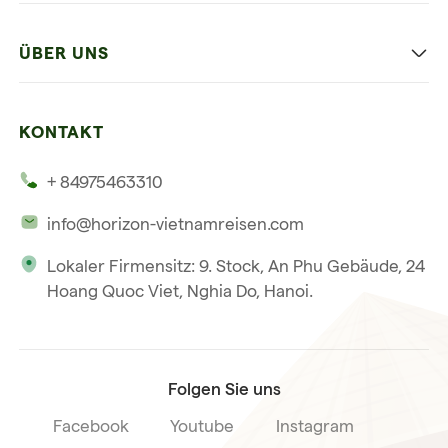
Hanoi
Die Beste Reise
ÜBER UNS
Ninh Binh
Familien Urlaub
Unsere 4 Garantien
Halong-Bucht
Mehrere Länder
KONTAKT
Unsere Zeugnisse
Hoi An
+ 84975463310
Unsere Philosophie
Saigon
info@horizon-vietnamreisen.com
Verantwortungsbewusstes Reisen
Phu Quoc
Lokaler Firmensitz: 9. Stock, An Phu Gebäude, 24
Unsere internationale Tourismuslizenz
Hoang Quoc Viet, Nghia Do, Hanoi.
Reiseverkaufsbedingungen
Folgen Sie uns
Facebook
Youtube
Instagram