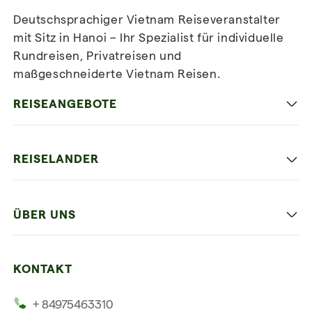
Deutschsprachiger Vietnam Reiseveranstalter
mit Sitz in Hanoi – Ihr Spezialist für individuelle
Rundreisen, Privatreisen und
maßgeschneiderte Vietnam Reisen.
Newsletter
abonnieren
REISEANGEBOTE
Authentisches Vietnam
REISELANDER
Entspannung und Strand
Hanoi
Die Beste Reise
ÜBER UNS
Ninh Binh
Familien Urlaub
Unsere 4 Garantien
Halong-Bucht
Mehrere Länder
KONTAKT
Unsere Zeugnisse
Hoi An
+ 84975463310