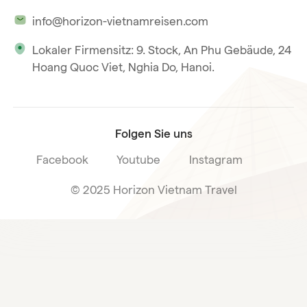
Unsere Philosophie
Saigon
info@horizon-vietnamreisen.com
Verantwortungsbewusstes Reisen
Phu Quoc
Lokaler Firmensitz: 9. Stock, An Phu Gebäude, 24
Unsere internationale Tourismuslizenz
Hoang Quoc Viet, Nghia Do, Hanoi.
Reiseverkaufsbedingungen
Folgen Sie uns
Facebook
Youtube
Instagram
© 2025 Horizon Vietnam Travel