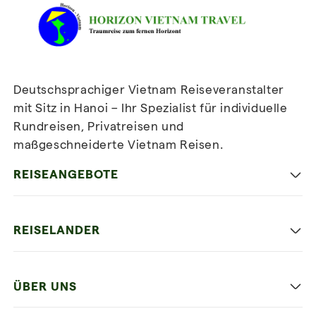
Deutschsprachiger Vietnam Reiseveranstalter
mit Sitz in Hanoi – Ihr Spezialist für individuelle
Rundreisen, Privatreisen und
maßgeschneiderte Vietnam Reisen.
Newsletter
abonnieren
REISEANGEBOTE
Authentisches Vietnam
REISELANDER
Entspannung und Strand
Hanoi
Die Beste Reise
ÜBER UNS
Ninh Binh
Familien Urlaub