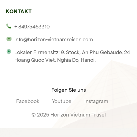
Unsere 4 Garantien
Halong-Bucht
Mehrere Länder
KONTAKT
Unsere Zeugnisse
Hoi An
+ 84975463310
Unsere Philosophie
Saigon
info@horizon-vietnamreisen.com
Verantwortungsbewusstes Reisen
Phu Quoc
Lokaler Firmensitz: 9. Stock, An Phu Gebäude, 24
Unsere internationale Tourismuslizenz
Hoang Quoc Viet, Nghia Do, Hanoi.
Reiseverkaufsbedingungen
Folgen Sie uns
Facebook
Youtube
Instagram
© 2025 Horizon Vietnam Travel