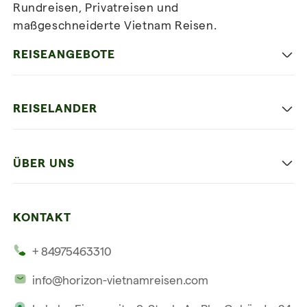
Rundreisen, Privatreisen und
maßgeschneiderte Vietnam Reisen.
Newsletter
abonnieren
REISEANGEBOTE
Authentisches Vietnam
REISELANDER
Entspannung und Strand
Hanoi
Die Beste Reise
ÜBER UNS
Ninh Binh
Familien Urlaub
Unsere 4 Garantien
Halong-Bucht
Mehrere Länder
KONTAKT
Unsere Zeugnisse
Hoi An
+ 84975463310
Unsere Philosophie
Saigon
info@horizon-vietnamreisen.com
Verantwortungsbewusstes Reisen
Phu Quoc