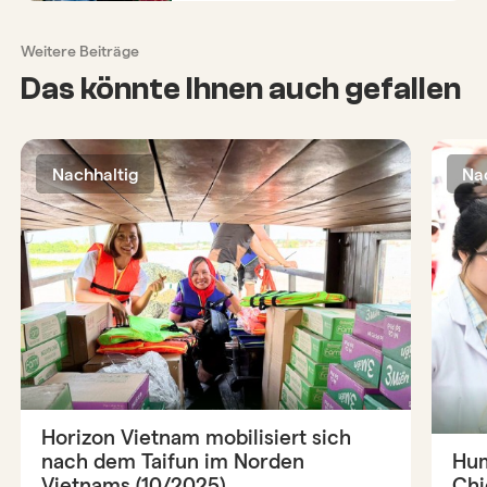
Weitere Beiträge
Das könnte Ihnen auch gefallen
Nachhaltig
Na
Horizon Vietnam mobilisiert sich
nach dem Taifun im Norden
Hum
Vietnams (10/2025)
Chi