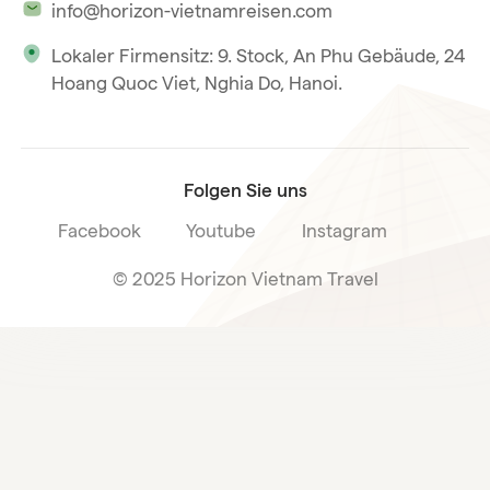
info@horizon-vietnamreisen.com
Verantwortungsbewusstes Reisen
Phu Quoc
Lokaler Firmensitz: 9. Stock, An Phu Gebäude, 24
Unsere internationale Tourismuslizenz
Hoang Quoc Viet, Nghia Do, Hanoi.
Reiseverkaufsbedingungen
Folgen Sie uns
Facebook
Youtube
Instagram
© 2025 Horizon Vietnam Travel