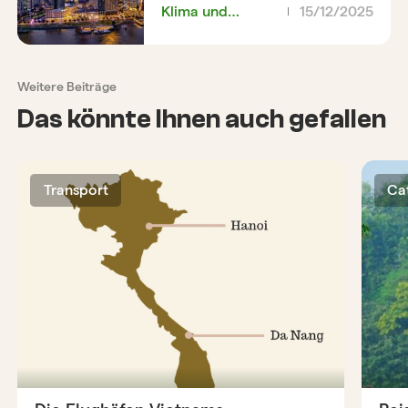
Klima und
15/12/2025
Wetter
Weitere Beiträge
Das könnte Ihnen auch gefallen
Transport
Ca