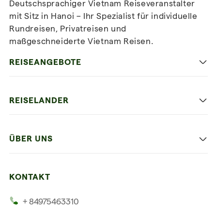
Deutschsprachiger Vietnam Reiseveranstalter
mit Sitz in Hanoi – Ihr Spezialist für individuelle
Rundreisen, Privatreisen und
maßgeschneiderte Vietnam Reisen.
Newsletter
abonnieren
REISEANGEBOTE
Authentisches Vietnam
REISELANDER
Entspannung und Strand
Hanoi
Die Beste Reise
ÜBER UNS
Ninh Binh
Familien Urlaub
Unsere 4 Garantien
Halong-Bucht
Mehrere Länder
KONTAKT
Unsere Zeugnisse
Hoi An
+ 84975463310
Unsere Philosophie
Saigon