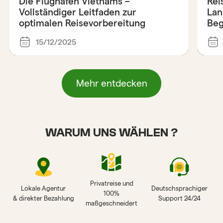
Die Flughäfen Vietnams –
Rei
Vollständiger Leitfaden zur
Lan
optimalen Reisevorbereitung
Be
15/12/2025
Mehr entdecken
WARUM UNS WÄHLEN ?
Privatreise und
Lokale Agentur
Deutschsprachiger
100%
& direkter Bezahlung
Support 24/24
maßgeschneidert