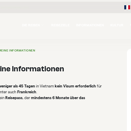
-vietnamreisen.com
DIE REISEN
REISEZIELE
INFORMATIONEN
KULTUR
MEINE INFORMATIONEN
ine Informationen
weniger als 45 Tagen
in Vietnam
kein Visum erforderlich
für
unter auch
Frankreich
.
 ein
Reisepass
, der
mindestens 6 Monate über das