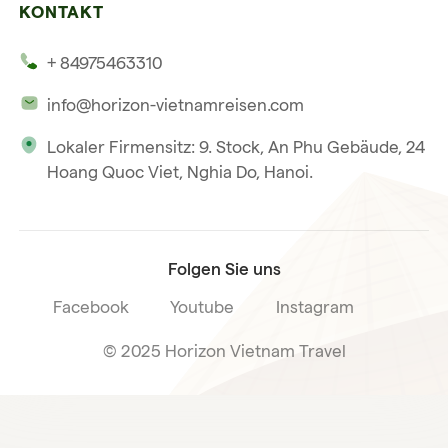
Mehrere Länder
KONTAKT
Unsere Zeugnisse
Hoi An
+ 84975463310
Unsere Philosophie
Saigon
info@horizon-vietnamreisen.com
Verantwortungsbewusstes Reisen
Phu Quoc
Lokaler Firmensitz: 9. Stock, An Phu Gebäude, 24
Unsere internationale Tourismuslizenz
Hoang Quoc Viet, Nghia Do, Hanoi.
Reiseverkaufsbedingungen
Folgen Sie uns
Facebook
Youtube
Instagram
© 2025 Horizon Vietnam Travel