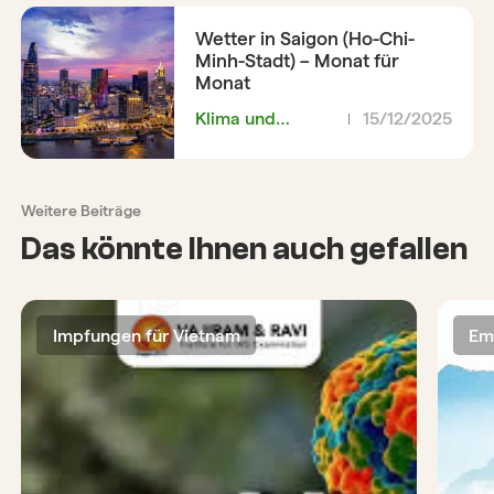
Wetter in Saigon (Ho-Chi-
Minh-Stadt) – Monat für
Monat
Klima und
15/12/2025
Wetter
Weitere Beiträge
Das könnte Ihnen auch gefallen
Impfungen für Vietnam
Em