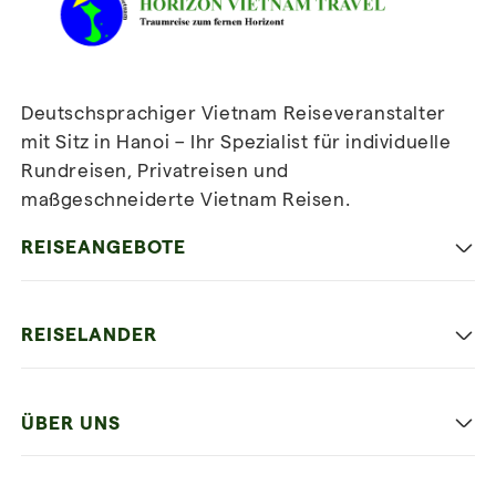
Deutschsprachiger Vietnam Reiseveranstalter
mit Sitz in Hanoi – Ihr Spezialist für individuelle
Rundreisen, Privatreisen und
maßgeschneiderte Vietnam Reisen.
Newsletter
abonnieren
REISEANGEBOTE
Authentisches Vietnam
REISELANDER
Entspannung und Strand
Hanoi
Die Beste Reise
ÜBER UNS
Ninh Binh
Familien Urlaub
Unsere 4 Garantien
Halong-Bucht