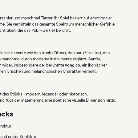
 Erzähler und manchmal Tänzer. Ihr Spiel basiert auf emotionaler
imme. Sie vermitteln das gesamte Spektrum menschlicher Gefühle
chtigkeit, die das Publikum tief berührt.
le Instrumente wie dan tranh (Zither), dan bau (Einsaiter), dan
n manchmal durch moderne Instrumente ergänzt. Sanfte,
en wider, insbesondere der berühmte
vong co
, ein ikonischer
en lyrischen und melancholischen Charakter verleiht.
t des Stücks – modern, legendär oder historisch.
d fügt der Inszenierung eine poetische visuelle Dimension hinzu.
ücks
ruktur:
 und erster Konflikte