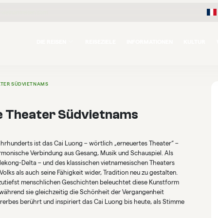
-vietnamreisen.com
DIE REISEN
REISEZIELE
INFORMATIONEN
KULTUR
ATER SÜDVIETNAMS
te Theater Südvietnams
hrhunderts ist das Cai Luong – wörtlich „erneuertes Theater“ –
harmonische Verbindung aus Gesang, Musik und Schauspiel. Als
 Mekong-Delta – und des klassischen vietnamesischen Theaters
olks als auch seine Fähigkeit wider, Tradition neu zu gestalten.
 zutiefst menschlichen Geschichten beleuchtet diese Kunstform
ährend sie gleichzeitig die Schönheit der Vergangenheit
erbes berührt und inspiriert das Cai Luong bis heute, als Stimme