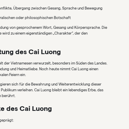
onflikte, Übergang zwischen Gesang, Sprache und Bewegung
oralischen oder philosophischen Botschaft
rbindung von gesprochenem Wort, Gesang und Körpersprache. Die
sie wird zu einem eigenständigen „Charakter“, der den
utung des Cai Luong
 Welt der Vietnamesen verwurzelt, besonders im Süden des Landes.
nbindung und Heimatliebe. Noch heute nimmt Cai Luong einen
alen Feiern ein.
gieren sich für die Bewahrung und Weiterentwicklung dieser
 Publikum verleihen. Cai Luong bleibt ein lebendiges Erbe, das
n berührt.
e des Cai Luong
geprägt: