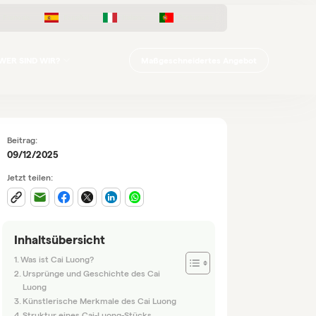
Français
Español
Italiano
Português
Maßgeschneidertes Angebot
WER SIND WIR?
Beitrag:
09/12/2025
Jetzt teilen:
Inhaltsübersicht
Was ist Cai Luong?
Ursprünge und Geschichte des Cai
Luong
Künstlerische Merkmale des Cai Luong
Struktur eines Cai-Luong-Stücks