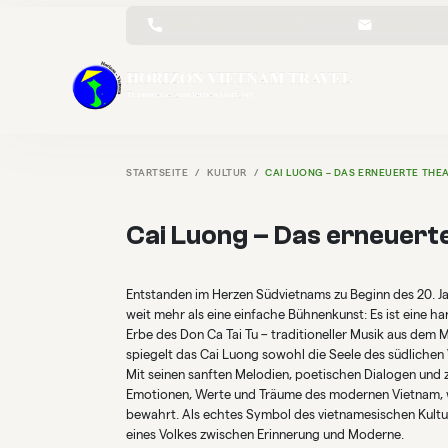
+84975463310 (Whatsapp)
info@horizon
STARTSEITE
KULTUR
CAI LUONG – DAS ERNEUERTE THE
Cai Luong – Das erneuer
Entstanden im Herzen Südvietnams zu Beginn des 20. Ja
weit mehr als eine einfache Bühnenkunst: Es ist eine 
Erbe des Don Ca Tai Tu – traditioneller Musik aus dem
spiegelt das Cai Luong sowohl die Seele des südlichen V
Mit seinen sanften Melodien, poetischen Dialogen und
Emotionen, Werte und Träume des modernen Vietnam, w
bewahrt. Als echtes Symbol des vietnamesischen Kultur
eines Volkes zwischen Erinnerung und Moderne.