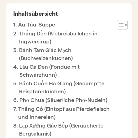
Inhaltsübersicht
Âu-Tâu-Suppe
Thắng Dền (Klebreisbällchen in
Ingwersirup)
Bánh Tam Giác Mạch
(Buchweizenkuchen)
Lẩu Gà Đen (Fondue mit
Schwarzhuhn)
Bánh Cuốn Ha Giang (Gedämpfte
Reispfannkuchen)
Phở Chua (Säuerliche Phở-Nudeln)
Thắng Cố (Eintopf aus Pferdefleisch
und Innereien)
Lạp Xưởng Gác Bếp (Geräucherte
Bergsalamis)