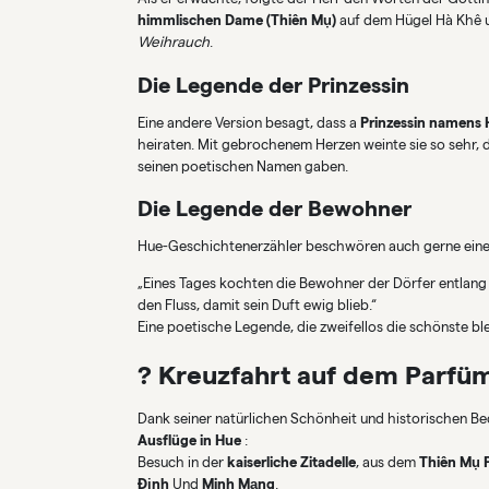
himmlischen Dame (Thiên Mụ)
auf dem Hügel Hà Khê 
Weihrauch
.
Die Legende der Prinzessin
Eine andere Version besagt, dass a
Prinzessin namens 
heiraten. Mit gebrochenem Herzen weinte sie so sehr, 
seinen poetischen Namen gaben.
Die Legende der Bewohner
Hue-Geschichtenerzähler beschwören auch gerne eine
„Eines Tages kochten die Bewohner der Dörfer entlang
den Fluss, damit sein Duft ewig blieb.“
Eine poetische Legende, die zweifellos die schönste ble
? Kreuzfahrt auf dem Parfüm
Dank seiner natürlichen Schönheit und historischen Be
Ausflüge in Hue
:
Besuch in der
kaiserliche Zitadelle
, aus dem
Thiên Mụ 
Định
Und
Minh Mạng
.