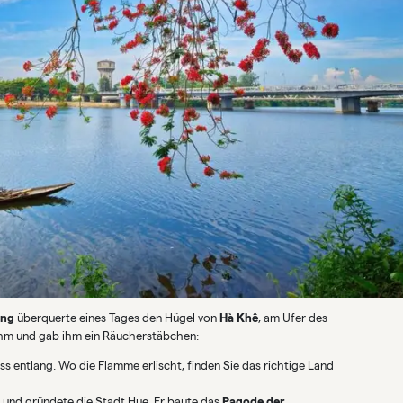
àng
überquerte eines Tages den Hügel von
Hà Khê
, am Ufer des
ihm und gab ihm ein Räucherstäbchen:
s entlang. Wo die Flamme erlischt, finden Sie das richtige Land
n und gründete die Stadt Hue. Er baute das
Pagode der