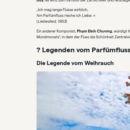
Duy
, es wird zum Symbol der Zärtlichkeit und Nostalgi
„Ich mag lange Flüsse wirklich,
Am Parfümfluss rieche ich Liebe. »
(
Liebeslied, 1953
)
Ein anderer Komponist,
Phạm Đình Chương
, würdigt 
Mondmonats“, in dem der Fluss die Schönheit Zentralv
? Legenden vom Parfümflus
Die Legende vom Weihrauch