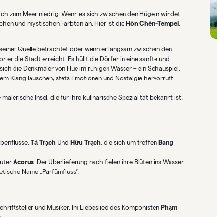
gleich zum Meer niedrig. Wenn es sich zwischen den Hügeln windet
ichen und mystischen Farbton an. Hier ist die
Hòn Chén-Tempel
,
 seiner Quelle betrachtet oder wenn er langsam zwischen den
er die Stadt erreicht. Es hüllt die Dörfer in eine sanfte und
sich die Denkmäler von Hue im ruhigen Wasser – ein Schauspiel,
 dem Klang lauschen, stets Emotionen und Nostalgie hervorruft
e malerische Insel, die für ihre kulinarische Spezialität bekannt ist:
ebenflüsse:
Tả Trạch
Und
Hữu Trạch
, die sich um treffen
Bang
äuter
Acorus
. Der Überlieferung nach fielen ihre Blüten ins Wasser
oetische Name „Parfümfluss“.
Schriftsteller und Musiker. Im Liebeslied des Komponisten
Phạm