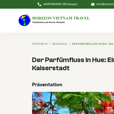
+84975463310 (Whatsapp)
info@horizon
STARTSEITE
REISEZIELE
DER PARFÜMFLUSS IN HUE: EI
Der Parfümfluss in Hue: E
Kaiserstadt
Präsentation