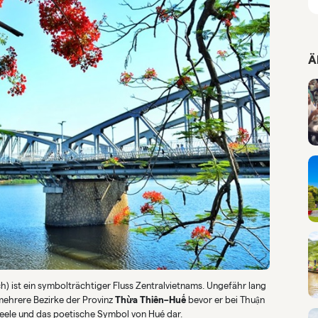
Ä
h) ist ein symbolträchtiger Fluss Zentralvietnams. Ungefähr lang
ehrere Bezirke der Provinz
Thừa Thiên–Huế
bevor er bei Thuận
 Seele und das poetische Symbol von Hué dar.