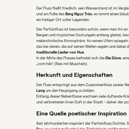
Der Fluss fließt friedlich, sein Wasserstand ist im Ver
und am Fuße des
Berg Ngọc Trản
, es nimmt einen bläul
ein heiliger Ort voller Legenden.
Der Parfümfluss ist besonders schön, wenn man ihn an
Bergen und tropischen Dschungeln entlang gleitet, bevor 
melancholische Atmosphäre. An seinen Ufern spiegeln 
das bei denen, die auf seinen Wellen segeln und dabei
traditionelle Lieder von Hue
.
In der Mitte des Flusses befindet sich die
Die Düne
, ein
„com hến“ (Reis mit Muscheln).
Herkunft und Eigenschaften
Der Fluss entspringt aus dem Zusammenfluss zweier N
Lang
um den Hauptgang zu bilden.
Entlang dieser Nebenflüsse wachsen viele duftende Kr
und verbreiteten ihren Duft in der Stadt – daher der p
Eine Quelle poetischer Inspiration
Seit Jahrhunderten inspiriert der Parfümfluss Dichter, 