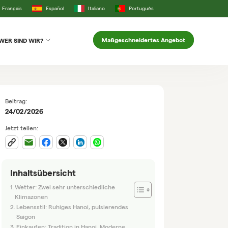
Français
Español
Italiano
Português
Maßgeschneidertes Angebot
WER SIND WIR?
Beitrag:
24/02/2026
Jetzt teilen:
Inhaltsübersicht
Wetter: Zwei sehr unterschiedliche
Klimazonen
Lebensstil: Ruhiges Hanoi, pulsierendes
Saigon
Einkaufen: Tradition in Hanoi, Moderne