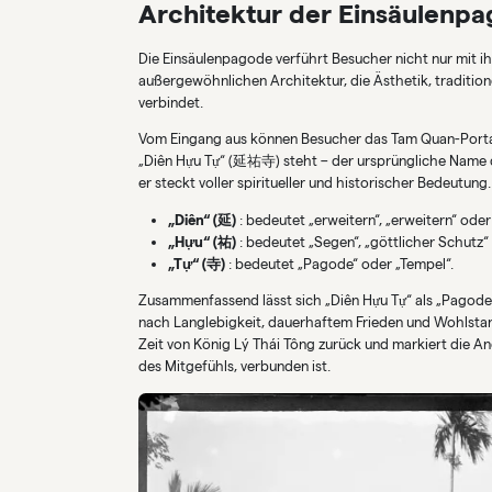
Architektur der Einsäulenp
Die Einsäulenpagode verführt Besucher nicht nur mit ihr
außergewöhnlichen Architektur, die Ästhetik, tradition
verbindet.
Vom Eingang aus können Besucher das Tam Quan-Portal 
„Diên Hựu Tự“ (延祐寺) steht – der ursprüngliche Name de
er steckt voller spiritueller und historischer Bedeutung.
„Diên“ (延)
: bedeutet „erweitern“, „erweitern“ ode
„Hựu“ (祐)
: bedeutet „Segen“, „göttlicher Schutz“
„Tự“ (寺)
: bedeutet „Pagode“ oder „Tempel“.
Zusammenfassend lässt sich „Diên Hựu Tự“ als „Pagod
nach Langlebigkeit, dauerhaftem Frieden und Wohlstan
Zeit von König Lý Thái Tông zurück und markiert die A
des Mitgefühls, verbunden ist.