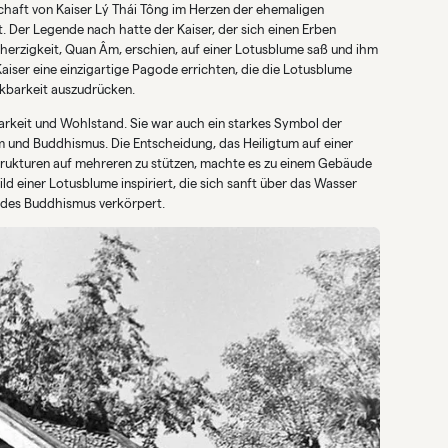
aft von Kaiser Lý Thái Tông im Herzen der ehemaligen
 Der Legende nach hatte der Kaiser, der sich einen Erben
herzigkeit, Quan Âm, erschien, auf einer Lotusblume saß und ihm
Kaiser eine einzigartige Pagode errichten, die die Lotusblume
nkbarkeit auszudrücken.
arkeit und Wohlstand. Sie war auch ein starkes Symbol der
 und Buddhismus. Die Entscheidung, das Heiligtum auf einer
n Strukturen auf mehreren zu stützen, machte es zu einem Gebäude
ld einer Lotusblume inspiriert, die sich sanft über das Wasser
t des Buddhismus verkörpert.