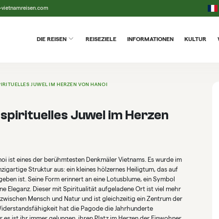
-vietnamreisen.com
DIE REISEN
REISEZIELE
INFORMATIONEN
KULTUR
PIRITUELLES JUWEL IM HERZEN VON HANOI
spirituelles Juwel im Herzen
oi ist eines der berühmtesten Denkmäler Vietnams. Es wurde im
zigartige Struktur aus: ein kleines hölzernes Heiligtum, das auf
geben ist. Seine Form erinnert an eine Lotusblume, ein Symbol
e Eleganz. Dieser mit Spiritualität aufgeladene Ort ist viel mehr
 zwischen Mensch und Natur und ist gleichzeitig ein Zentrum der
iderstandsfähigkeit hat die Pagode die Jahrhunderte
 es ist ihr immer gelungen, ihren Platz im Herzen der Einwohner