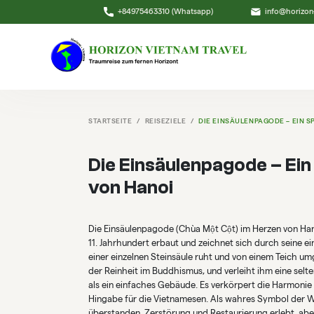
+84975463310 (Whatsapp)
info@horizon
STARTSEITE
REISEZIELE
DIE EINSÄULENPAGODE – EIN S
Die Einsäulenpagode – Ein 
von Hanoi
Die Einsäulenpagode (Chùa Một Cột) im Herzen von Han
11. Jahrhundert erbaut und zeichnet sich durch seine ein
einer einzelnen Steinsäule ruht und von einem Teich um
der Reinheit im Buddhismus, und verleiht ihm eine selten
als ein einfaches Gebäude. Es verkörpert die Harmonie
Hingabe für die Vietnamesen. Als wahres Symbol der W
überstanden, Zerstörung und Restaurierung erlebt, aber