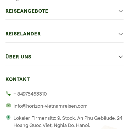
Newsletter
abonnieren
REISEANGEBOTE
Authentisches Vietnam
REISELANDER
Entspannung und Strand
Hanoi
Die Beste Reise
ÜBER UNS
Ninh Binh
Familien Urlaub
Unsere 4 Garantien
Halong-Bucht
Mehrere Länder
KONTAKT
Unsere Zeugnisse
Hoi An
+ 84975463310
Unsere Philosophie
Saigon
info@horizon-vietnamreisen.com
Verantwortungsbewusstes Reisen
Phu Quoc
Lokaler Firmensitz: 9. Stock, An Phu Gebäude, 24
Unsere internationale Tourismuslizenz
Hoang Quoc Viet, Nghia Do, Hanoi.