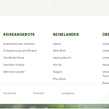
RIZON VIETNAM REISEBEWERTUN
REISEANGEBOTE
REISELANDER
ÜB
Authentisches Vietnam
Hanoi
Unse
Entspannung und Strand
Ninh Binh
Unse
Die Beste Reise
Halong-Bucht
Unse
Familien Urlaub
Hoi An
Vera
Mehrere Länder
Saigon
Unse
Tour
Phu Quoc
Reis
Facebook
Youtube
Instagram
Newsletter
abonnieren