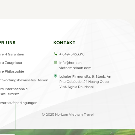
GEN
ER UNS
KONTAKT
re 4 Garantien
+ 84975463310
re Zeugnisse
info@horizon-
vietnamreisen.com
re Philosophie
Lokaler Firmensitz: 9. Stock, An
ntwortungsbewusstes Reisen
Phu Gebäude, 24 Hoang Quoc
Viet, Nghia Do, Hanoi.
re internationale
ismuslizenz
everkaufsbedingungen
© 2025 Horizon Vietnam Travel