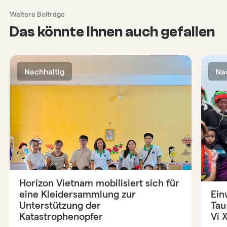
Weitere Beiträge
Das könnte Ihnen auch gefallen
Nachhaltig
Na
Horizon Vietnam mobilisiert sich für
eine Kleidersammlung zur
Ein
Unterstützung der
Tau
Katastrophenopfer
Vi 