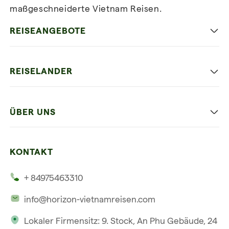
maßgeschneiderte Vietnam Reisen.
Newsletter
abonnieren
REISEANGEBOTE
Authentisches Vietnam
REISELANDER
Entspannung und Strand
Hanoi
Die Beste Reise
ÜBER UNS
Ninh Binh
Familien Urlaub
Unsere 4 Garantien
Halong-Bucht
Mehrere Länder
KONTAKT
Unsere Zeugnisse
Hoi An
+ 84975463310
Unsere Philosophie
Saigon
info@horizon-vietnamreisen.com
Verantwortungsbewusstes Reisen
Phu Quoc
Lokaler Firmensitz: 9. Stock, An Phu Gebäude, 24
Unsere internationale Tourismuslizenz