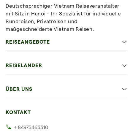
Deutschsprachiger Vietnam Reiseveranstalter
mit Sitz in Hanoi – Ihr Spezialist für individuelle
Rundreisen, Privatreisen und
maßgeschneiderte Vietnam Reisen.
Newsletter
abonnieren
REISEANGEBOTE
Authentisches Vietnam
REISELANDER
Entspannung und Strand
Hanoi
Die Beste Reise
ÜBER UNS
Ninh Binh
Familien Urlaub
Unsere 4 Garantien
Halong-Bucht
Mehrere Länder
KONTAKT
Unsere Zeugnisse
Hoi An
+ 84975463310
Unsere Philosophie