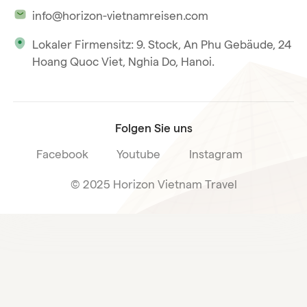
Saigon
info@horizon-vietnamreisen.com
Verantwortungsbewusstes Reisen
Phu Quoc
Lokaler Firmensitz: 9. Stock, An Phu Gebäude, 24
Unsere internationale Tourismuslizenz
Hoang Quoc Viet, Nghia Do, Hanoi.
Reiseverkaufsbedingungen
Folgen Sie uns
Facebook
Youtube
Instagram
© 2025 Horizon Vietnam Travel