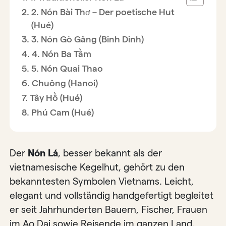
2. Nón Bài Thơ – Der poetische Hut
(Hué)
3. Nón Gò Găng (Binh Dinh)
4. Nón Ba Tầm
5. Nón Quai Thao
Chuông (Hanoi)
Tây Hồ (Hué)
Phú Cam (Hué)
Der
Nón Lá
, besser bekannt als der
vietnamesische Kegelhut, gehört zu den
bekanntesten Symbolen Vietnams. Leicht,
elegant und vollständig handgefertigt begleitet
er seit Jahrhunderten Bauern, Fischer, Frauen
im Ao Dai sowie Reisende im ganzen Land.